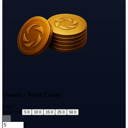
Ossari - West Coast
I lager
Antal
· min
5 0
10 0
15 0
25 0
50 0
0