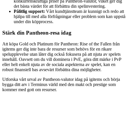
konkurrenskraftiga priser på Pantheon-valutor, vilket ger dig
det bästa värdet för att förbättra din spelinvestering.
Pålitlig support:
Vårt kundtjänstteam är kunnigt och redo att
hjälpa till med alla förfrågningar eller problem som kan uppstå
under din köpprocess.
Stärk din Pantheon-resa idag
Att köpa Gold och Platinum för Pantheon: Rise of the Fallen från
igitems ger dig inte bara de resurser som behövs för en rikare
spelupplevelse utan låter dig också fokusera på att njuta av spelets
innehåll. Oavsett om du vill dominera i PvE, göra ditt märke i PvP
eller helt enkelt njuta av de sociala aspekterna av spelet, kan en
robust finansiell bas avsevärt förbättra dina möjligheter.
Utforska vårt urval av Pantheon-valutor idag på igitems och börja
bygga ditt arv i Terminus värld med den makt och prestige som
kommer med gott om resurser.