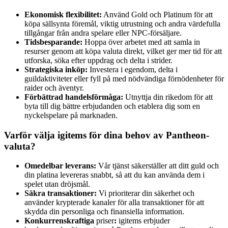
Ekonomisk flexibilitet:
Använd Gold och Platinum för att
köpa sällsynta föremål, viktig utrustning och andra värdefulla
tillgångar från andra spelare eller NPC-försäljare.
Tidsbesparande:
Hoppa över arbetet med att samla in
resurser genom att köpa valuta direkt, vilket ger mer tid för att
utforska, söka efter uppdrag och delta i strider.
Strategiska inköp:
Investera i egendom, delta i
guildaktiviteter eller fyll på med nödvändiga förnödenheter för
raider och äventyr.
Förbättrad handelsförmåga:
Utnyttja din rikedom för att
byta till dig bättre erbjudanden och etablera dig som en
nyckelspelare på marknaden.
Varför välja igitems för dina behov av Pantheon-
valuta?
Omedelbar leverans:
Vår tjänst säkerställer att ditt guld och
din platina levereras snabbt, så att du kan använda dem i
spelet utan dröjsmål.
Säkra transaktioner:
Vi prioriterar din säkerhet och
använder krypterade kanaler för alla transaktioner för att
skydda din personliga och finansiella information.
Konkurrenskraftiga
priser
:
igitems erbjuder