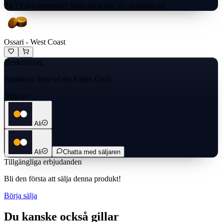
24/7 Live-support
Vi finns alltid här för att hjälpa till
Ossari - West Coast
Beskrivning
Pantheon: Rise of the Fallen Gold.
Säljs av
Ali
Ali
Chatta med säljaren
Tillgängliga erbjudanden
Bli den första att sälja denna produkt!
Börja sälja
Du kanske också gillar