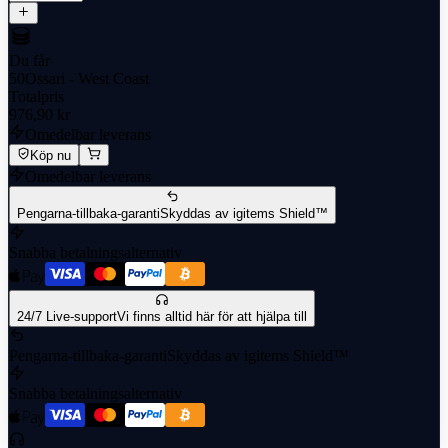
Du får
50
Ossari - West Coast
Totalpris
976,90 kr
Omedelbar leverans
Köp nu
Omedelbar leverans
Pengarna-tillbaka-garanti
Skyddas av igitems Shield™
Snabba betalningsalternativ
24/7 Live-support
Vi finns alltid här för att hjälpa till
Pengarna-tillbaka-garanti
Skyddas av igitems Shield™
Snabba betalningsalternativ