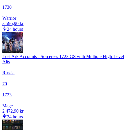
1730
Warrior
3 596,90 kr
24 hours
Lost Ark Accounts - Sorceress 1723 GS with Multiple High-Level
Alts
Russia
70
1723
Mage
2 472,90 kr
24 hours