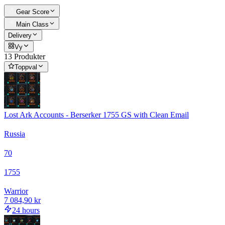
Gear Score
Main Class
Delivery
Vy
13 Produkter
Toppval
Lost Ark Accounts - Berserker 1755 GS with Clean Email
Russia
70
1755
Warrior
7 084,90 kr
24 hours