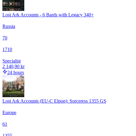
Lost Ark Accounts - 6 Bards with Legacy 340+
Russia
70
1710
Specialist
2 140,90 kr
24 hours
Lost Ark Accounts (EU-C Elpon): Sorceress 1355 GS
Europe
61
1355