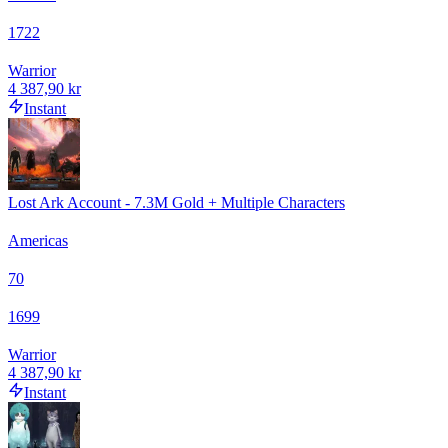
1722
Warrior
4 387,90 kr
Instant
Lost Ark Account - 7.3M Gold + Multiple Characters
Americas
70
1699
Warrior
4 387,90 kr
Instant