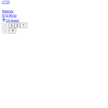
1725
Warrior
674,90 kr
24 hours
1
2