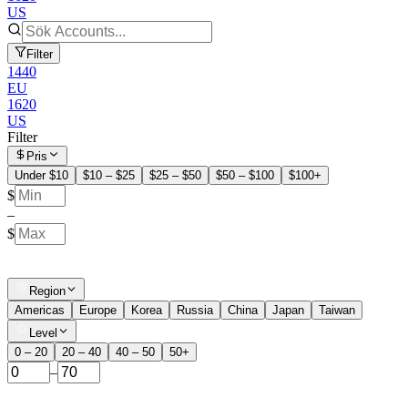
US
Filter
1440
EU
1620
US
Filter
Pris
Under $10
$10 – $25
$25 – $50
$50 – $100
$100+
$
–
$
Region
Americas
Europe
Korea
Russia
China
Japan
Taiwan
Level
0 – 20
20 – 40
40 – 50
50+
–