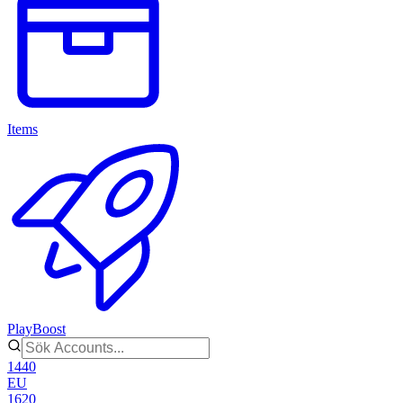
Items
PlayBoost
1440
EU
1620