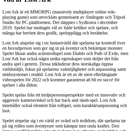
Lost Ark är ett MMORPG (massively multiplayer online role-
playing game) som utvecklats gemensamt av Smilegate och Tripod
Studio för PC-plattformen. Det släpptes i Sydkorea i december
2019. Spelet har mottagits väl av både kritiker och spelare, och
många har berömt dess grafik, spelupplägg och berättelse.
Lost Ark utspelar sig i en fantasivärld där spelarna tar kontroll över
en huvudperson som ger sig ut på äventyr och bekämpar monster.
Spelet liknar andra actionrollspel som Diablo och Path of Exile, men
Lost Ark har också några unika egenskaper som skiljer det från
andra spel i genren. Dessa inkluderar dess storskaliga öppna
världsmiljö, fokus på spelarens valmöjligheter och anpassning samt
stridssystemet i realtid. Lost Ark är ett av de mest efterlängtade
videospelen för 2022 och kommer garanterat att bli en succé för
spelare i alla åldrar.
Spelet spelas från ett tredjepersonsperspektiv med en innovativ och
aggressiv kameravinkel och har hack and slash-spel. Lost Ark
innehåller också element från rollspel, som karaktärsanpassning och
loot.
Spelet utspelar sig i en värld av svärd och trolldom, där spelarna tar
på sig rollen som äventyrare som kämpar mot onda krafter. Den