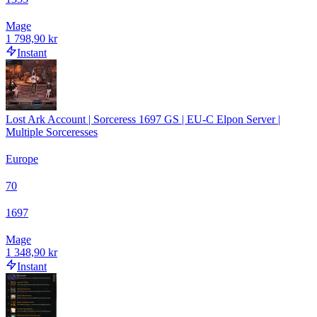
Mage
1 798,90 kr
Instant
Lost Ark Account | Sorceress 1697 GS | EU-C Elpon Server |
Multiple Sorceresses
Europe
70
1697
Mage
1 348,90 kr
Instant