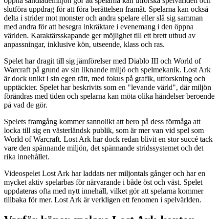
öppna sandlådemiljön gör att spelarna kan utforska spelvärlden och
slutföra uppdrag för att föra berättelsen framåt. Spelarna kan också
delta i strider mot monster och andra spelare eller slå sig samman
med andra för att besegra inkräktare i evenemang i den öppna
världen. Karaktärsskapande ger möjlighet till ett brett utbud av
anpassningar, inklusive kön, utseende, klass och ras.
Spelet har dragit till sig jämförelser med Diablo III och World of
Warcraft på grund av sin liknande miljö och spelmekanik. Lost Ark
är dock unikt i sin egen rätt, med fokus på grafik, utforskning och
upptäckter. Spelet har beskrivits som en "levande värld", där miljön
förändras med tiden och spelarna kan möta olika händelser beroende
på vad de gör.
Spelets framgång kommer sannolikt att bero på dess förmåga att
locka till sig en västerländsk publik, som är mer van vid spel som
World of Warcraft. Lost Ark har dock redan blivit en stor succé tack
vare den spännande miljön, det spännande stridssystemet och det
rika innehållet.
Videospelet Lost Ark har laddats ner miljontals gånger och har en
mycket aktiv spelarbas för närvarande i både öst och väst. Spelet
uppdateras ofta med nytt innehåll, vilket gör att spelarna kommer
tillbaka för mer. Lost Ark är verkligen ett fenomen i spelvärlden.