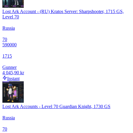
Lost Ark Account - (RU) Kratos Server: Sharpshooter, 1715 GS,
Level 70
Russia
70
590000
1715
Gunner
4 045,90 kr
Instant
Lost Ark Accounts - Level 70 Guardian Knight, 1730 GS
Russia
70