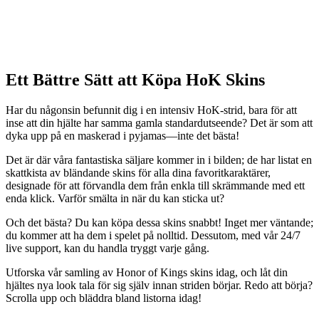
Ett Bättre Sätt att Köpa HoK Skins
Har du någonsin befunnit dig i en intensiv HoK-strid, bara för att
inse att din hjälte har samma gamla standardutseende? Det är som att
dyka upp på en maskerad i pyjamas—inte det bästa!
Det är där våra fantastiska säljare kommer in i bilden; de har listat en
skattkista av bländande skins för alla dina favoritkaraktärer,
designade för att förvandla dem från enkla till skrämmande med ett
enda klick. Varför smälta in när du kan sticka ut?
Och det bästa? Du kan köpa dessa skins snabbt! Inget mer väntande;
du kommer att ha dem i spelet på nolltid. Dessutom, med vår 24/7
live support, kan du handla tryggt varje gång.
Utforska vår samling av Honor of Kings skins idag, och låt din
hjältes nya look tala för sig själv innan striden börjar. Redo att börja?
Scrolla upp och bläddra bland listorna idag!