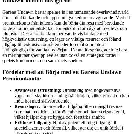
Undawn-konton hos igitems
Garena Undawn kastar spelare in i en utmanande överlevnadsvärld
där snabbt tänkande och uppfinningsrikedom är avgörande. Med ett
premiumkonto från igitems kan du börja din resa med betydande
fördelar som dramatiskt kan förbättra din förmåga att överleva och
blomstra. Dessa konton kommer vanligtvis laddade med
högkvalitativ utrustning, ett lager av viktiga resurser och ibland
tillgång till exklusiva områden eller föremål som inte är
lättillgängliga för vanliga nybörjare. Denna försprång ger inte bara
en mer njutbar spelupplevelse utan också en strategisk fördel i
spelets konkurrens- och samarbetsaspekter.
Fördelar med att Börja med ett Garena Undawn
Premiumkonto:
Avancerad Utrustning:
Utrusta dig med högkvalitativa
vapen och skyddsutrustning från början, vilket gör att du kan
möta hot med självförtroende.
Resurslager:
Få omedelbar tillgång till en mängd resurser
som mat, medicinska förnödenheter och hantverksmaterial,
vilket hjälper dig att bygga och förstärka snabbt.
Exklusiv Tillgång:
Njut av potentiell tidig tillgång till
speciella zoner och föremål, vilket ger dig en unik fördel i
utforskning och strid.