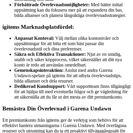
Förbättrade Överlevnadsmöjligheter:
Med bättre initial
uppsättning kan du fokusera mer på att expandera din bas,
bilda allianser och planera långsiktiga överlevnadsstrategier.
igitems Marknadsplatsfördel:
Anpassat Kontoval:
Välj mellan olika kontonivåer och
uppsättningar för att hitta ett som bäst passar din
överlevnadsstil och dina preferenser.
Säkra och Effektiva Transaktioner:
Njut av en smidig,
snabb och säker köpprocess, vilket säkerställer att ditt nya
konto är redo att användas omedelbart.
Gemenskapsinteraktion:
Anslut med andra Garena
Undawn-spelare på igitems för att utbyta överlevnadstips,
bilda allianser och dela resurser.
Dedikerad Kundsupport:
Vårt supportteam finns tillgängligt
för att hjälpa till med eventuella frågor och ge vägledning för
att säkerställa att du får ut det mesta av ditt premiumkonto.
Bemästra Din Överlevnad i Garena Undawn
Ett premiumkonto från igitems ger de verktyg som behövs för att
effektivt hantera utmaningarna i Garena Undawn. Med överlägsna
resurser och utrustning kan du ta ett proaktivt tillvägagångssätt för