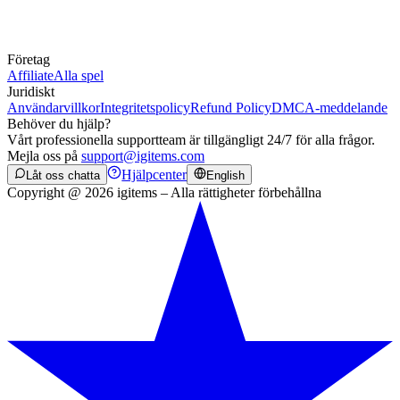
Företag
Affiliate
Alla spel
Juridiskt
Användarvillkor
Integritetspolicy
Refund Policy
DMCA-meddelande
Behöver du hjälp?
Vårt professionella supportteam är tillgängligt 24/7 för alla frågor.
Mejla oss på
support@igitems.com
Hjälpcenter
Låt oss chatta
English
Copyright @ 2026 igitems – Alla rättigheter förbehållna