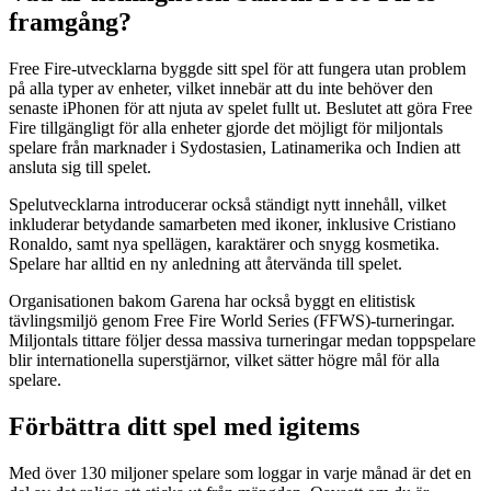
framgång?
Free Fire-utvecklarna byggde sitt spel för att fungera utan problem
på alla typer av enheter, vilket innebär att du inte behöver den
senaste iPhonen för att njuta av spelet fullt ut. Beslutet att göra Free
Fire tillgängligt för alla enheter gjorde det möjligt för miljontals
spelare från marknader i Sydostasien, Latinamerika och Indien att
ansluta sig till spelet.
Spelutvecklarna introducerar också ständigt nytt innehåll, vilket
inkluderar betydande samarbeten med ikoner, inklusive Cristiano
Ronaldo, samt nya spellägen, karaktärer och snygg kosmetika.
Spelare har alltid en ny anledning att återvända till spelet.
Organisationen bakom Garena har också byggt en elitistisk
tävlingsmiljö genom Free Fire World Series (FFWS)-turneringar.
Miljontals tittare följer dessa massiva turneringar medan toppspelare
blir internationella superstjärnor, vilket sätter högre mål för alla
spelare.
Förbättra ditt spel med igitems
Med över 130 miljoner spelare som loggar in varje månad är det en