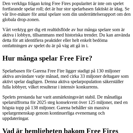
Den verkliga frågan kring Free Fires popularitet är inte om spelet
fortfarande spelar roll; det är hur stor spelarbasen faktiskt är idag. Se
vår live-mätare för antal spelare som din underrättelserapport om den
globala drop-zonen.
Vårt verktyg ger dig ett realtidsflöde av hur många spelare som är
aktiva i lobbyn, tillsammans med historiska trender. Du kan använda
detta för att identifiera peaktider eller helt enkelt bedöma
omfattningen av spelet du är på väg att gå in i.
Hur många spelar Free Fire?
Spelarbasen för Garena Free Fire ligger stadigt på 130 miljoner
aktiva användare varje månad, med cirka 33 miljoner deltagare som
aktivt spelar dagligen. Denna aktiva spelarpopulation säkerställer
fulla lobbyer, vilket resulterar i intensiv konkurrens.
Spelets prestanda har varit anmärkningsvärt stabil. De månatliga
spelarsiffrorna för 2025 steg konsekvent över 125 miljoner, med en
högsta topp på 138 miljoner. Garena behåller sin massiva
spelargemenskap genom kontinuerliga evenemang och
uppdateringar.
Vad är hemligheten bakom Free Fires