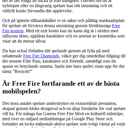
del av det roliga att sticka ut från mängden. Oavsett om du är
nybörjare eller en långvarig spelare kan rätt utrustning och ett
välfyllt konto förvandla din upplevelse.
Och på igitems tillhandahåller vi en säker och pålitlig marknadsplats
för spelare att förvärva denna utrustning genom förstklassiga
Free
Fire-konton
. Med ett nytt konto kan du kasta dig in i striden med
sällsynta skins, upplåsta karaktärer och en arsenal av kosmetika som
visar att du menar allvar.
Du kan också förbättra ditt spelande genom att fylla på med
rabatterade
Free Fire Diamonds
, vilket ger dig omedelbar tillgång till
det senaste Elite Pass, karaktärer och föremål, samtidigt som du
sparar en betydande summa. Spela inte bara spelet; rusta upp för din
nästa ”Booyah!”
Är Free Fire fortfarande ett av de bästa
mobilspelen?
Det stora antalet spelare understryker en extraordinär prestation,
skapad genom kloka designval och en djup förståelse för vad spelare
vill ha. För många har Garena Free Fire blivit en kulturell milstolpe,
med över en miljard nedladdningar på Google Play Store och
fortsätter att locka miljontals aktiva spelare som ivrigt väntar på varje