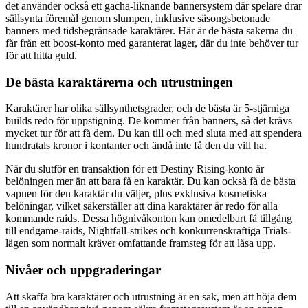
det använder också ett gacha-liknande bannersystem där spelare drar
sällsynta föremål genom slumpen, inklusive säsongsbetonade
banners med tidsbegränsade karaktärer. Här är de bästa sakerna du
får från ett boost-konto med garanterat lager, där du inte behöver tur
för att hitta guld.
De bästa karaktärerna och utrustningen
Karaktärer har olika sällsynthetsgrader, och de bästa är 5-stjärniga
builds redo för uppstigning. De kommer från banners, så det krävs
mycket tur för att få dem. Du kan till och med sluta med att spendera
hundratals kronor i kontanter och ändå inte få den du vill ha.
När du slutför en transaktion för ett Destiny Rising-konto är
belöningen mer än att bara få en karaktär. Du kan också få de bästa
vapnen för den karaktär du väljer, plus exklusiva kosmetiska
belöningar, vilket säkerställer att dina karaktärer är redo för alla
kommande raids. Dessa högnivåkonton kan omedelbart få tillgång
till endgame-raids, Nightfall-strikes och konkurrenskraftiga Trials-
lägen som normalt kräver omfattande framsteg för att låsa upp.
Nivåer och uppgraderingar
Att skaffa bra karaktärer och utrustning är en sak, men att höja dem