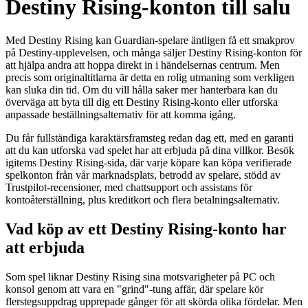
Destiny Rising-konton till salu
Med Destiny Rising kan Guardian-spelare äntligen få ett smakprov
på Destiny-upplevelsen, och många säljer Destiny Rising-konton för
att hjälpa andra att hoppa direkt in i händelsernas centrum. Men
precis som originaltitlarna är detta en rolig utmaning som verkligen
kan sluka din tid. Om du vill hålla saker mer hanterbara kan du
överväga att byta till dig ett Destiny Rising-konto eller utforska
anpassade beställningsalternativ för att komma igång.
Du får fullständiga karaktärsframsteg redan dag ett, med en garanti
att du kan utforska vad spelet har att erbjuda på dina villkor. Besök
igitems Destiny Rising-sida, där varje köpare kan köpa verifierade
spelkonton från vår marknadsplats, betrodd av spelare, stödd av
Trustpilot-recensioner, med chattsupport och assistans för
kontoåterställning, plus kreditkort och flera betalningsalternativ.
Vad köp av ett Destiny Rising-konto har
att erbjuda
Som spel liknar Destiny Rising sina motsvarigheter på PC och
konsol genom att vara en "grind"-tung affär, där spelare kör
flerstegsuppdrag upprepade gånger för att skörda olika fördelar. Men