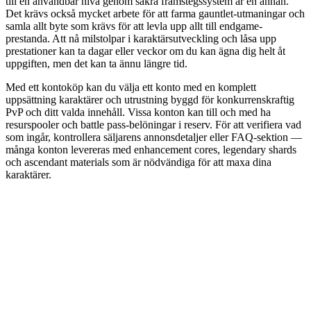
till en användbar nivå genom säkra framstegssystem är en annan.
Det krävs också mycket arbete för att farma gauntlet-utmaningar och
samla allt byte som krävs för att levla upp allt till endgame-
prestanda. Att nå milstolpar i karaktärsutveckling och låsa upp
prestationer kan ta dagar eller veckor om du kan ägna dig helt åt
uppgiften, men det kan ta ännu längre tid.
Med ett kontoköp kan du välja ett konto med en komplett
uppsättning karaktärer och utrustning byggd för konkurrenskraftig
PvP och ditt valda innehåll. Vissa konton kan till och med ha
resurspooler och battle pass-belöningar i reserv. För att verifiera vad
som ingår, kontrollera säljarens annonsdetaljer eller FAQ-sektion —
många konton levereras med enhancement cores, legendary shards
och ascendant materials som är nödvändiga för att maxa dina
karaktärer.