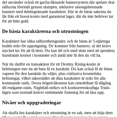
det använder också ett gacha-liknande bannersystem där spelare drar
sällsynta föremål genom slumpen, inklusive säsongsbetonade
banners med tidsbegränsade karaktärer. Här är de bästa sakerna du
får från ett boost-konto med garanterat lager, där du inte behöver tur
för att hitta guld.
De bästa karaktärerna och utrustningen
Karaktärer har olika sällsynthetsgrader, och de bästa är 5-stjärniga
builds redo för uppstigning. De kommer från banners, så det krävs
mycket tur för att få dem. Du kan till och med sluta med att spendera
hundratals kronor i kontanter och ändå inte få den du vill ha.
När du slutför en transaktion för ett Destiny Rising-konto är
belöningen mer än att bara få en karaktär. Du kan också få de bästa
vapnen för den karaktär du väljer, plus exklusiva kosmetiska
belöningar, vilket säkerställer att dina karaktärer är redo för alla
kommande raids. Dessa högnivåkonton kan omedelbart få tillgång
till endgame-raids, Nightfall-strikes och konkurrenskraftiga Trials-
lägen som normalt kräver omfattande framsteg för att låsa upp.
Nivåer och uppgraderingar
Att skaffa bra karaktärer och utrustning är en sak, men att höja dem