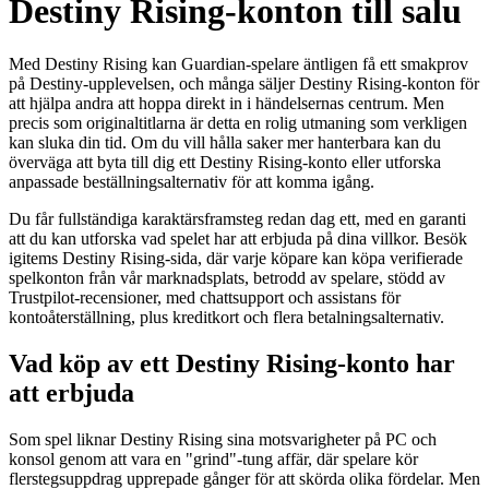
Destiny Rising-konton till salu
Med Destiny Rising kan Guardian-spelare äntligen få ett smakprov
på Destiny-upplevelsen, och många säljer Destiny Rising-konton för
att hjälpa andra att hoppa direkt in i händelsernas centrum. Men
precis som originaltitlarna är detta en rolig utmaning som verkligen
kan sluka din tid. Om du vill hålla saker mer hanterbara kan du
överväga att byta till dig ett Destiny Rising-konto eller utforska
anpassade beställningsalternativ för att komma igång.
Du får fullständiga karaktärsframsteg redan dag ett, med en garanti
att du kan utforska vad spelet har att erbjuda på dina villkor. Besök
igitems Destiny Rising-sida, där varje köpare kan köpa verifierade
spelkonton från vår marknadsplats, betrodd av spelare, stödd av
Trustpilot-recensioner, med chattsupport och assistans för
kontoåterställning, plus kreditkort och flera betalningsalternativ.
Vad köp av ett Destiny Rising-konto har
att erbjuda
Som spel liknar Destiny Rising sina motsvarigheter på PC och
konsol genom att vara en "grind"-tung affär, där spelare kör
flerstegsuppdrag upprepade gånger för att skörda olika fördelar. Men