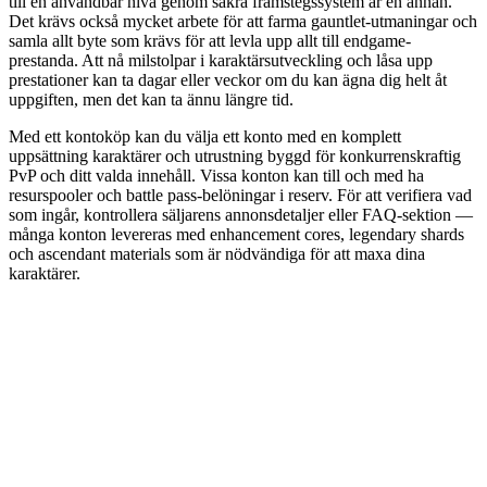
till en användbar nivå genom säkra framstegssystem är en annan.
Det krävs också mycket arbete för att farma gauntlet-utmaningar och
samla allt byte som krävs för att levla upp allt till endgame-
prestanda. Att nå milstolpar i karaktärsutveckling och låsa upp
prestationer kan ta dagar eller veckor om du kan ägna dig helt åt
uppgiften, men det kan ta ännu längre tid.
Med ett kontoköp kan du välja ett konto med en komplett
uppsättning karaktärer och utrustning byggd för konkurrenskraftig
PvP och ditt valda innehåll. Vissa konton kan till och med ha
resurspooler och battle pass-belöningar i reserv. För att verifiera vad
som ingår, kontrollera säljarens annonsdetaljer eller FAQ-sektion —
många konton levereras med enhancement cores, legendary shards
och ascendant materials som är nödvändiga för att maxa dina
karaktärer.