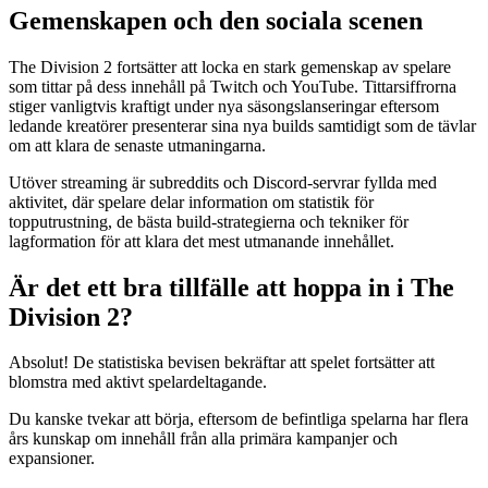
Gemenskapen och den sociala scenen
The Division 2 fortsätter att locka en stark gemenskap av spelare
som tittar på dess innehåll på Twitch och YouTube. Tittarsiffrorna
stiger vanligtvis kraftigt under nya säsongslanseringar eftersom
ledande kreatörer presenterar sina nya builds samtidigt som de tävlar
om att klara de senaste utmaningarna.
Utöver streaming är subreddits och Discord-servrar fyllda med
aktivitet, där spelare delar information om statistik för
topputrustning, de bästa build-strategierna och tekniker för
lagformation för att klara det mest utmanande innehållet.
Är det ett bra tillfälle att hoppa in i The
Division 2?
Absolut! De statistiska bevisen bekräftar att spelet fortsätter att
blomstra med aktivt spelardeltagande.
Du kanske tvekar att börja, eftersom de befintliga spelarna har flera
års kunskap om innehåll från alla primära kampanjer och
expansioner.