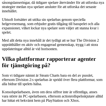
säsongslanseringar, då tidigare spelare återvänder för att utforska nya
strategier medan nya spelare ansluter för att utforska det senaste
innehållet.
Ubisoft fortsätter att utöka sin spelarbas genom speciella
helgevenemang, som erbjuder gratis tillgång till basspelet och alla
expansioner, vilket lockar nya spelare som väljer att stanna kvar i
spelet.
Med allt detta nya innehåll är det tydligt att se hur The Division 2
upprätthåller en aktiv och engagerad gemenskap, trygg i att stora
uppdateringar alltid är vid horisonten.
Vilka plattformar rapporterar agenter
för tjänstgöring på?
Som vi tidigare nämnt är Steam Charts bara en del av pusslet,
eftersom Division 2:s spelarbas är spridd över flera plattformar, som
alla bidrar till spelets hälsa.
Konsolspelarbasen, även om dess siffror inte är offentliga, anses
vara större än PC-spelarbasen, eftersom actionrollspelsskjutare alltid
har hittat ett bekvämt hem på PlayStation och Xbox.