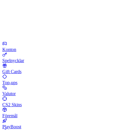
Konton
Spelnycklar
Gift Cards
Top-ups
Valutor
CS2 Skins
Föremål
PlayBoost