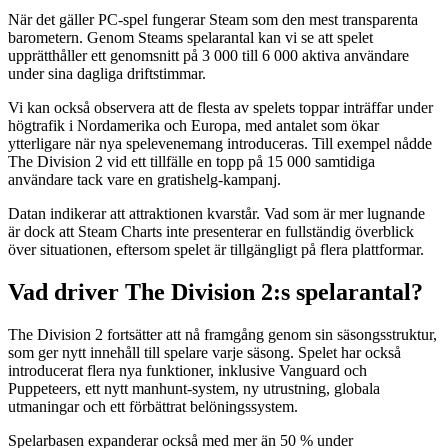
När det gäller PC-spel fungerar Steam som den mest transparenta
barometern. Genom Steams spelarantal kan vi se att spelet
upprätthåller ett genomsnitt på 3 000 till 6 000 aktiva användare
under sina dagliga driftstimmar.
Vi kan också observera att de flesta av spelets toppar inträffar under
högtrafik i Nordamerika och Europa, med antalet som ökar
ytterligare när nya spelevenemang introduceras. Till exempel nådde
The Division 2 vid ett tillfälle en topp på 15 000 samtidiga
användare tack vare en gratishelg-kampanj.
Datan indikerar att attraktionen kvarstår. Vad som är mer lugnande
är dock att Steam Charts inte presenterar en fullständig överblick
över situationen, eftersom spelet är tillgängligt på flera plattformar.
Vad driver The Division 2:s spelarantal?
The Division 2 fortsätter att nå framgång genom sin säsongsstruktur,
som ger nytt innehåll till spelare varje säsong. Spelet har också
introducerat flera nya funktioner, inklusive Vanguard och
Puppeteers, ett nytt manhunt-system, ny utrustning, globala
utmaningar och ett förbättrat belöningssystem.
Spelarbasen expanderar också med mer än 50 % under