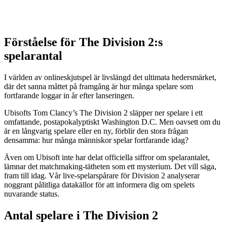
Förståelse för The Division 2:s
spelarantal
I världen av onlineskjutspel är livslängd det ultimata hedersmärket,
där det sanna måttet på framgång är hur många spelare som
fortfarande loggar in år efter lanseringen.
Ubisofts Tom Clancy’s The Division 2 släpper ner spelare i ett
omfattande, postapokalyptiskt Washington D.C. Men oavsett om du
är en långvarig spelare eller en ny, förblir den stora frågan
densamma: hur många människor spelar fortfarande idag?
Även om Ubisoft inte har delat officiella siffror om spelarantalet,
lämnar det matchmaking-tätheten som ett mysterium. Det vill säga,
fram till idag. Vår live-spelarspårare för Division 2 analyserar
noggrant pålitliga datakällor för att informera dig om spelets
nuvarande status.
Antal spelare i The Division 2