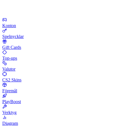
Konton
Spelnycklar
Gift Cards
Top-ups
Valutor
CS2 Skins
Föremål
PlayBoost
Verktyg
Diagram