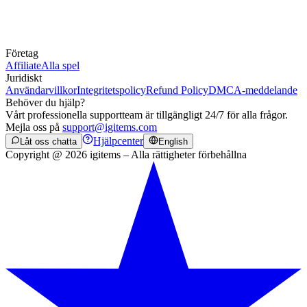
Företag
Affiliate
Alla spel
Juridiskt
Användarvillkor
Integritetspolicy
Refund Policy
DMCA-meddelande
Behöver du hjälp?
Vårt professionella supportteam är tillgängligt 24/7 för alla frågor.
Mejla oss på
support@igitems.com
Hjälpcenter
Låt oss chatta
English
Copyright @ 2026 igitems – Alla rättigheter förbehållna