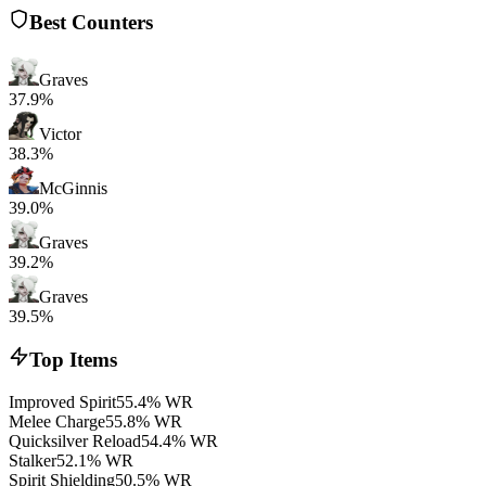
Best Counters
Graves
37.9%
Victor
38.3%
McGinnis
39.0%
Graves
39.2%
Graves
39.5%
Top Items
Improved Spirit
55.4% WR
Melee Charge
55.8% WR
Quicksilver Reload
54.4% WR
Stalker
52.1% WR
Spirit Shielding
50.5% WR