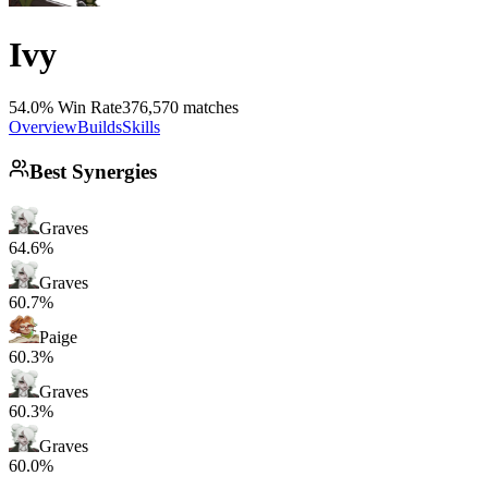
Ivy
54.0% Win Rate
376,570 matches
Overview
Builds
Skills
Best Synergies
Graves
64.6%
Graves
60.7%
Paige
60.3%
Graves
60.3%
Graves
60.0%