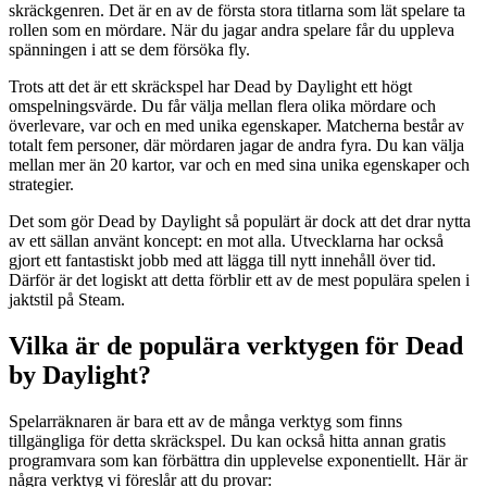
skräckgenren. Det är en av de första stora titlarna som lät spelare ta
rollen som en mördare. När du jagar andra spelare får du uppleva
spänningen i att se dem försöka fly.
Trots att det är ett skräckspel har Dead by Daylight ett högt
omspelningsvärde. Du får välja mellan flera olika mördare och
överlevare, var och en med unika egenskaper. Matcherna består av
totalt fem personer, där mördaren jagar de andra fyra. Du kan välja
mellan mer än 20 kartor, var och en med sina unika egenskaper och
strategier.
Det som gör Dead by Daylight så populärt är dock att det drar nytta
av ett sällan använt koncept: en mot alla. Utvecklarna har också
gjort ett fantastiskt jobb med att lägga till nytt innehåll över tid.
Därför är det logiskt att detta förblir ett av de mest populära spelen i
jaktstil på Steam.
Vilka är de populära verktygen för Dead
by Daylight?
Spelarräknaren är bara ett av de många verktyg som finns
tillgängliga för detta skräckspel. Du kan också hitta annan gratis
programvara som kan förbättra din upplevelse exponentiellt. Här är
några verktyg vi föreslår att du provar: