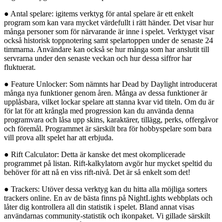
● Antal spelare: igitems verktyg för antal spelare är ett enkelt
program som kan vara mycket värdefullt i rätt händer. Det visar hur
många personer som för närvarande är inne i spelet. Verktyget visar
också historisk toppnotering samt spelartoppen under de senaste 24
timmarna. Användare kan också se hur många som har anslutit till
servrarna under den senaste veckan och hur dessa siffror har
fluktuerat.
● Feature Unlocker: Som nämnts har Dead by Daylight introducerat
många nya funktioner genom åren. Många av dessa funktioner är
upplåsbara, vilket lockar spelare att stanna kvar vid titeln. Om du är
för lat för att krångla med progression kan du använda denna
programvara och låsa upp skins, karaktärer, tillägg, perks, offergåvor
och föremål. Programmet är särskilt bra för hobbyspelare som bara
vill prova allt spelet har att erbjuda.
● Rift Calculator: Detta är kanske det mest okomplicerade
programmet på listan. Rift-kalkylatorn avgör hur mycket speltid du
behöver för att nå en viss rift-nivå. Det är så enkelt som det!
● Trackers: Utöver dessa verktyg kan du hitta alla möjliga sorters
trackers online. En av de bästa finns på NightLights webbplats och
låter dig kontrollera all din statistik i spelet. Bland annat visas
användarnas community-statistik och ikonpaket. Vi gillade särskilt