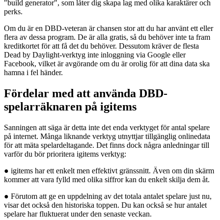
"build generator", som låter dig skapa lag med olika karaktärer och
perks.
Om du är en DBD-veteran är chansen stor att du har använt ett eller
flera av dessa program. De är alla gratis, så du behöver inte ta fram
kreditkortet för att få det du behöver. Dessutom kräver de flesta
Dead by Daylight-verktyg inte inloggning via Google eller
Facebook, vilket är avgörande om du är orolig för att dina data ska
hamna i fel händer.
Fördelar med att använda DBD-
spelarräknaren på igitems
Sanningen att säga är detta inte det enda verktyget för antal spelare
på internet. Många liknande verktyg utnyttjar tillgänglig onlinedata
för att mäta spelardeltagande. Det finns dock några anledningar till
varför du bör prioritera igitems verktyg:
● igitems har ett enkelt men effektivt gränssnitt. Även om din skärm
kommer att vara fylld med olika siffror kan du enkelt skilja dem åt.
● Förutom att ge en uppdelning av det totala antalet spelare just nu,
visar det också den historiska toppen. Du kan också se hur antalet
spelare har fluktuerat under den senaste veckan.