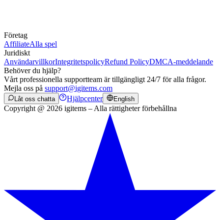
Företag
Affiliate
Alla spel
Juridiskt
Användarvillkor
Integritetspolicy
Refund Policy
DMCA-meddelande
Behöver du hjälp?
Vårt professionella supportteam är tillgängligt 24/7 för alla frågor.
Mejla oss på
support@igitems.com
Hjälpcenter
Låt oss chatta
English
Copyright @ 2026 igitems – Alla rättigheter förbehållna