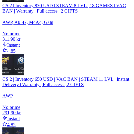
CS 2 | Inventory 830 USD | STEAM 8 LVL | 18 GAMES | VAC
BAN | Warranty | Full access | 2 GIFTS
AWP, Ak-47, M4A4, Galil
No prime
311,90 kr
Instant
4.85
CS 2 | Inventory 650 USD | VAC BAN | STEAM 11 LVL | Instant
Delivery | Warranty | Full access | 2 GIFTS
AWP
No prime
291,90 kr
Instant
4.85