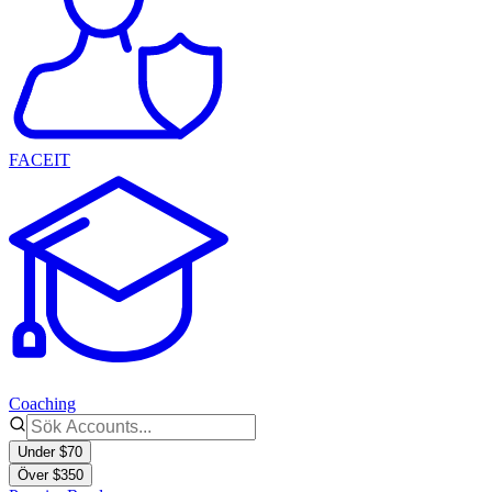
FACEIT
Coaching
Under $70
Över $350