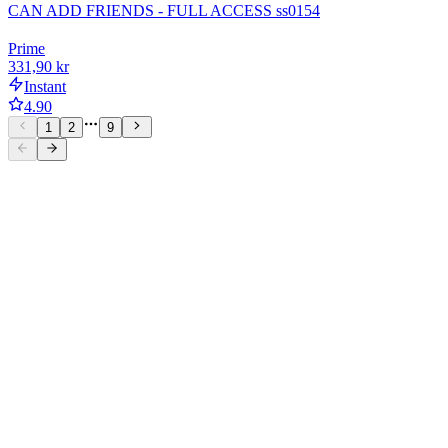
CAN ADD FRIENDS - FULL ACCESS ss0154
Prime
331,90 kr
Instant
4.90
1
2
9