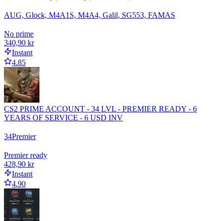
AUG, Glock, M4A1S, M4A4, Galil, SG553, FAMAS
No prime
340,90 kr
Instant
4.85
CS2 PRIME ACCOUNT - 34 LVL - PREMIER READY - 6
YEARS OF SERVICE - 6 USD INV
34
Premier
Premier ready
428,90 kr
Instant
4.90