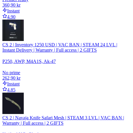
360,90 kr
Instant
4.90
CS 2 | Inventory 1250 USD | VAC BAN | STEAM 24 LVL |
Instant Delivery | Warranty | Full access | 2 GIFTS
P250, AWP, M4A1S, Ak-47
No prime
262,90 kr
Instant
4.85
CS 2 | Navaja Knife Safari Mesh | STEAM 3 LVL | VAC BAN |
Warranty | Full access | 2 GIFTS