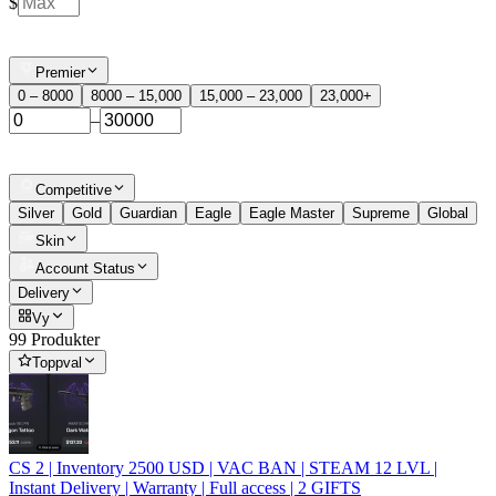
$
Premier
0 – 8000
8000 – 15,000
15,000 – 23,000
23,000+
–
Competitive
Silver
Gold
Guardian
Eagle
Eagle Master
Supreme
Global
Skin
Account Status
Delivery
Vy
99 Produkter
Toppval
CS 2 | Inventory 2500 USD | VAC BAN | STEAM 12 LVL |
Instant Delivery | Warranty | Full access | 2 GIFTS