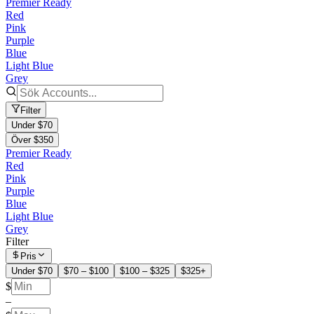
Premier Ready
Red
Pink
Purple
Blue
Light Blue
Grey
Filter
Under $70
Över $350
Premier Ready
Red
Pink
Purple
Blue
Light Blue
Grey
Filter
Pris
Under $70
$70 – $100
$100 – $325
$325+
$
–