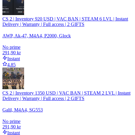
CS 2 | Inventory 920 USD | VAC BAN | STEAM 6 LVL | Instant
Delivery | Warranty | Full access | 2 GIFTS
AWP, Ak-47, M4A4, P2000, Glock
No prime
291,90 kr
Instant
4.85
CS 2 | Inventory 1350 USD | VAC BAN | STEAM 2 LVL | Instant
Delivery | Warranty | Full access | 2 GIFTS
Galil, M4A4, SG553
No prime
291,90 kr
Instant