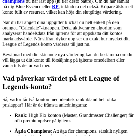
champions
du har låst upp (ju fler desto bättre). Om du har samlat
på dig Blue Essence eller
RP
, inkludera det också. Köpare älskar ett
konto fullt av resurser, vilket kan höja din slutgiltiga värdering.
När du har angett dina uppgifter klickar du helt enkelt på den
orangea "Calculate"-knappen. Detta aktiverar en algoritm som
analyserar handelsdata från igitems för att uppskatta ditt kontos
marknadsvärde. När siffran dyker upp ser du exakt hur mycket ditt
League of Legends-konto värderas till just nu.
Beväpnad med din skinande nya värdering kan du bestämma om du
vill lägga ut ditt konto till försäljning på igitems omedelbart eller
vänta tills det är värt mer.
Vad påverkar värdet på ett League of
Legends-konto?
Så, varför får två konton med identisk rank ibland helt olika
prislappar? Här är de främsta anledningarna:
Rank
: High Elo-konton (Master, Grandmaster Challenger) får
ofta premiumpriser på igitems.
Ägda Champions
: Att äga fler champions, särskilt nyligen