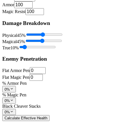
Armor
Magic Resist
Damage Breakdown
Physical
45
%
Magical
45
%
True
10
%
Enemy Penetration
Flat Armor Pen
Flat Magic Pen
% Armor Pen
0%
% Magic Pen
0%
Black Cleaver Stacks
0%
Calculate Effective Health