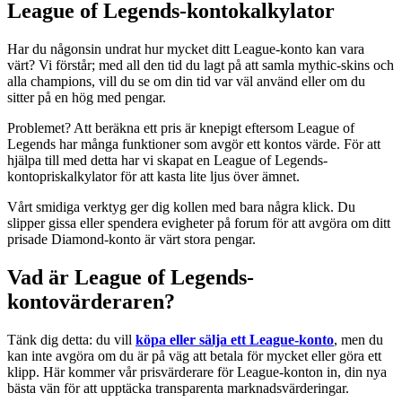
League of Legends-kontokalkylator
Har du någonsin undrat hur mycket ditt League-konto kan vara
värt? Vi förstår; med all den tid du lagt på att samla mythic-skins och
alla champions, vill du se om din tid var väl använd eller om du
sitter på en hög med pengar.
Problemet? Att beräkna ett pris är knepigt eftersom League of
Legends har många funktioner som avgör ett kontos värde. För att
hjälpa till med detta har vi skapat en League of Legends-
kontopriskalkylator för att kasta lite ljus över ämnet.
Vårt smidiga verktyg ger dig kollen med bara några klick. Du
slipper gissa eller spendera evigheter på forum för att avgöra om ditt
prisade Diamond-konto är värt stora pengar.
Vad är League of Legends-
kontovärderaren?
Tänk dig detta: du vill
köpa eller sälja ett League-konto
, men du
kan inte avgöra om du är på väg att betala för mycket eller göra ett
klipp. Här kommer vår prisvärderare för League-konton in, din nya
bästa vän för att upptäcka transparenta marknadsvärderingar.