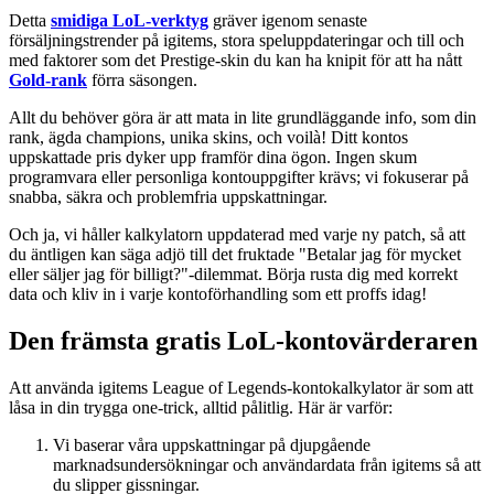
Detta
smidiga LoL-verktyg
gräver igenom senaste
försäljningstrender på igitems, stora speluppdateringar och till och
med faktorer som det Prestige-skin du kan ha knipit för att ha nått
Gold-rank
förra säsongen.
Allt du behöver göra är att mata in lite grundläggande info, som din
rank, ägda champions, unika skins, och voilà! Ditt kontos
uppskattade pris dyker upp framför dina ögon. Ingen skum
programvara eller personliga kontouppgifter krävs; vi fokuserar på
snabba, säkra och problemfria uppskattningar.
Och ja, vi håller kalkylatorn uppdaterad med varje ny patch, så att
du äntligen kan säga adjö till det fruktade "Betalar jag för mycket
eller säljer jag för billigt?"-dilemmat. Börja rusta dig med korrekt
data och kliv in i varje kontoförhandling som ett proffs idag!
Den främsta gratis LoL-kontovärderaren
Att använda igitems League of Legends-kontokalkylator är som att
låsa in din trygga one-trick, alltid pålitlig. Här är varför:
Vi baserar våra uppskattningar på djupgående
marknadsundersökningar och användardata från igitems så att
du slipper gissningar.