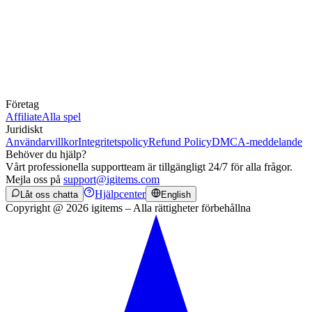
Företag
Affiliate
Alla spel
Juridiskt
Användarvillkor
Integritetspolicy
Refund Policy
DMCA-meddelande
Behöver du hjälp?
Vårt professionella supportteam är tillgängligt 24/7 för alla frågor.
Mejla oss på
support@igitems.com
Hjälpcenter
Låt oss chatta
English
Copyright @ 2026 igitems – Alla rättigheter förbehållna