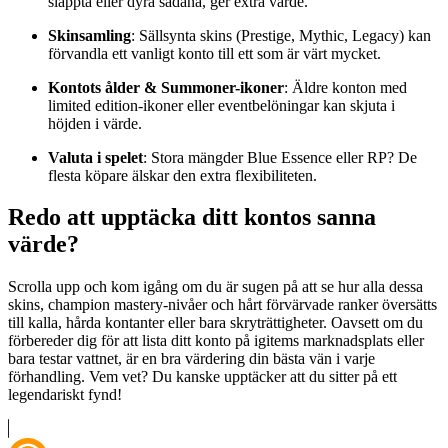
släppta eller dyra sådana, ger extra värde.
Skinsamling
: Sällsynta skins (Prestige, Mythic, Legacy) kan
förvandla ett vanligt konto till ett som är värt mycket.
Kontots ålder & Summoner-ikoner
: Äldre konton med
limited edition-ikoner eller eventbelöningar kan skjuta i
höjden i värde.
Valuta i spelet
: Stora mängder Blue Essence eller RP? De
flesta köpare älskar den extra flexibiliteten.
Redo att upptäcka ditt kontos sanna
värde?
Scrolla upp och kom igång om du är sugen på att se hur alla dessa
skins, champion mastery-nivåer och hårt förvärvade ranker översätts
till kalla, hårda kontanter eller bara skryträttigheter. Oavsett om du
förbereder dig för att lista ditt konto på igitems marknadsplats eller
bara testar vattnet, är en bra värdering din bästa vän i varje
förhandling. Vem vet? Du kanske upptäcker att du sitter på ett
legendariskt fynd!