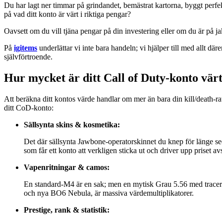
Du har lagt ner timmar på grindandet, bemästrat kartorna, byggt perfek
på vad ditt konto är värt i riktiga pengar?
Oavsett om du vill tjäna pengar på din investering eller om du är på ja
På
igitems
underlättar vi inte bara handeln; vi hjälper till med allt dä
självförtroende.
Hur mycket är ditt Call of Duty-konto vär
Att beräkna ditt kontos värde handlar om mer än bara din kill/death-ra
ditt CoD-konto:
Sällsynta skins & kosmetika:
Det där sällsynta Jawbone-operatorskinnet du knep för länge s
som får ett konto att verkligen sticka ut och driver upp priset av
Vapenritningar & camos:
En standard-M4 är en sak; men en mytisk Grau 5.56 med tracer-
och nya BO6 Nebula, är massiva värdemultiplikatorer.
Prestige, rank & statistik: