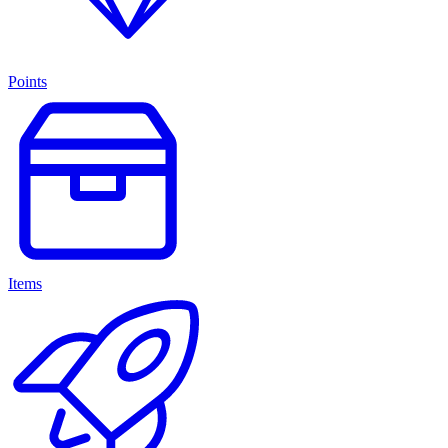
Points
Items