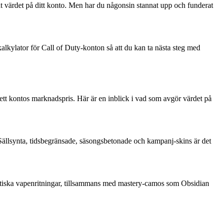
at värdet på ditt konto. Men har du någonsin stannat upp och funderat
skalkylator för Call of Duty-konton så att du kan ta nästa steg med
 ett kontos marknadspris. Här är en inblick i vad som avgör värdet på
Sällsynta, tidsbegränsade, säsongsbetonade och kampanj-skins är det
ytiska vapenritningar, tillsammans med mastery-camos som Obsidian