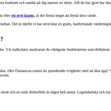
ta loadouts och samlat på dig massor av skins. Allt du har gjort har ök
kt efter
ett nytt konto
, är det första steget att förstå dess värde.
remellan. Det är därför vi har utvecklat en gratis, banbrytande värdering
t?
tio. Vår kalkylator analyserar de viktigaste funktionerna som definierar
edan, eller Damascus-camot du spenderade evigheter med att låsa upp? 
sevärt.
skott och en unik dödseffekt är något helt annat. Legendariska och m