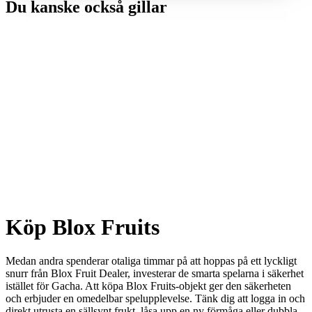
Du kanske också gillar
Köp Blox Fruits
Medan andra spenderar otaliga timmar på att hoppas på ett lyckligt
snurr från Blox Fruit Dealer, investerar de smarta spelarna i säkerhet
istället för Gacha. Att köpa Blox Fruits-objekt ger den säkerheten
och erbjuder en omedelbar spelupplevelse. Tänk dig att logga in och
direkt utrusta en sällsynt frukt, låsa upp en ny förmåga eller dubbla