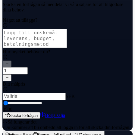
Skicka en förfrågan så meddelar vi våra säljare för att tillgodose
dina behov.
Något att tillägga?
Hur mycket behöver du?
Ditt målpris
SEK
0
500
Börja sälja
Skicka förfrågan
Så fungerar det
·
Du kommer att bli ombedd att logga in för att skicka din förfrågan.
™
igitems Shield
Escrow · full refund · 24/7 disputes