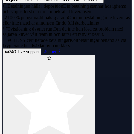
Betalningen hålls i deposition
Din betalning stannar hos igitems
och släpps först när du har bekräftat leveransen.
100 % pengarna-tillbaka-garanti
Om din beställning inte levereras
eller inte matchar annonsen får du full återbetalning.
Tvistlösning dygnet runt
Om du inte kan lösa ett problem med
säljaren kliver vårt team in och fattar ett rättvist beslut.
PCI DSS-certifierade betalningar
Kortbetalningar behandlas via
krypterade betalväxlar av bankklass.
Läs mer
24/7 Live-support