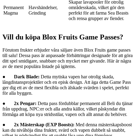
Skapar lavapooler för otrolig
Permanent
Havshändelser,
områdesskada, vilket gör den
Magma
Grinding
perfekt för att farma Sea Beasts
och rensa grupper av fiender.
Vill du köpa Blox Fruits Game Passes?
Förutom frukter erbjuder våra säljare även Blox Fruits game passes
till salu! Dessa pass är anpassade förbättringar designade för att göra
ditt spel smidigare, snabbare och mycket mer givande. Här är några
av de mest populära listade på igitems.
●
Dark Blade:
Detta mytiska vapen har otrolig skada,
långdistansprojektiler och en episk design. Att äga detta Game Pass
ger dig ett av de mest flexibla och älskade svärden i spelet, perfekt
för alla byggen.
●
2x Pengar:
Detta pass fördubblar permanent all Beli du tjänar
från uppdrag, NPC:er och alla andra källor, vilket påskyndar din
förmåga att köpa nya stridsstilar, vapen och allt annat du behöver.
●
2x Mästerskap (EXP Boosts):
Med denna mästerskapsboost
kan du nivåhöja dina frukter, svärd och vapen dubbelt så snabbt,
vilket är nödvändigt för att snabbt låsa upp dina förmågor.