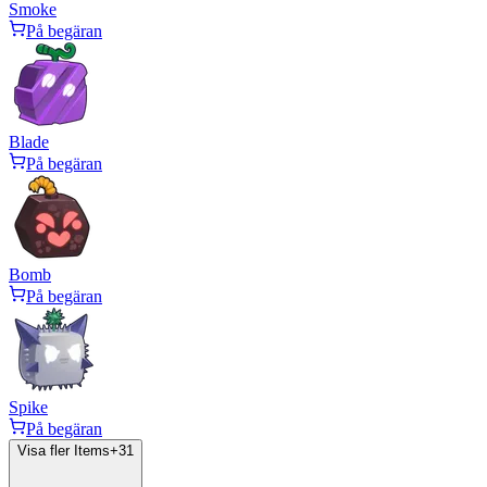
Smoke
På begäran
Blade
På begäran
Bomb
På begäran
Spike
På begäran
Visa fler Items
+
31