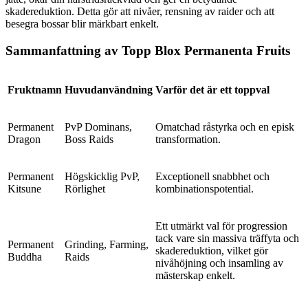
skadereduktion. Detta gör att nivåer, rensning av raider och att
besegra bossar blir märkbart enkelt.
Sammanfattning av Topp Blox Permanenta Fruits
Fruktnamn
Huvudanvändning
Varför det är ett toppval
Permanent
PvP Dominans,
Omatchad råstyrka och en episk
Dragon
Boss Raids
transformation.
Permanent
Högskicklig PvP,
Exceptionell snabbhet och
Kitsune
Rörlighet
kombinationspotential.
Ett utmärkt val för progression
tack vare sin massiva träffyta och
Permanent
Grinding, Farming,
skadereduktion, vilket gör
Buddha
Raids
nivåhöjning och insamling av
mästerskap enkelt.