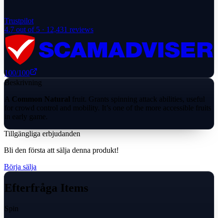
Trustpilot
4.7
out of 5 ·
12,431
reviews
100
/100
Beskrivning
A
Common Natural
fruit. Grants spinning attack abilities, useful
for crowd control and mobility. It’s one of the more accessible fruits
in early game.
Tillgängliga erbjudanden
Bli den första att sälja denna produkt!
Börja sälja
Efterfråga Items
Spin