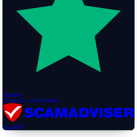
Trustpilot
4.7
out of 5 ·
12,431
reviews
100
/100