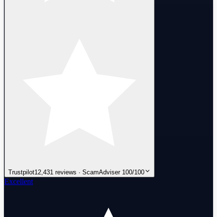
Trustpilot
12,431 reviews · ScamAdviser 100/100
Excellent