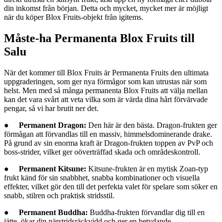
din inkomst från början. Detta och mycket, mycket mer är möjligt
när du köper Blox Fruits-objekt från igitems.
Måste-ha Permanenta Blox Fruits till
Salu
När det kommer till Blox Fruits är Permanenta Fruits den ultimata
uppgraderingen, som ger nya förmågor som kan utrustas när som
helst. Men med så många permanenta Blox Fruits att välja mellan
kan det vara svårt att veta vilka som är värda dina hårt förvärvade
pengar, så vi har brutit ner det.
●
Permanent Dragon:
Den här är den bästa. Dragon-frukten ger
förmågan att förvandlas till en massiv, himmelsdominerande drake.
På grund av sin enorma kraft är Dragon-frukten toppen av PvP och
boss-strider, vilket ger oöverträffad skada och områdeskontroll.
●
Permanent Kitsune:
Kitsune-frukten är en mytisk Zoan-typ
frukt känd för sin snabbhet, snabba kombinationer och visuella
effekter, vilket gör den till det perfekta valet för spelare som söker en
snabb, stilren och praktisk stridsstil.
●
Permanent Buddha:
Buddha-frukten förvandlar dig till en
jätte, ökar din närstridsräckvidd och ger en betydande