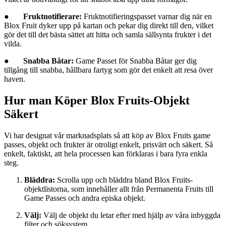
●
Fruktnotifierare:
Fruktnotifieringspasset varnar dig när en
Blox Fruit dyker upp på kartan och pekar dig direkt till den, vilket
gör det till det bästa sättet att hitta och samla sällsynta frukter i det
vilda.
●
Snabba Båtar:
Game Passet för Snabba Båtar ger dig
tillgång till snabba, hållbara fartyg som gör det enkelt att resa över
haven.
Hur man Köper Blox Fruits-Objekt
Säkert
Vi har designat vår marknadsplats så att köp av Blox Fruits game
passes, objekt och frukter är otroligt enkelt, prisvärt och säkert. Så
enkelt, faktiskt, att hela processen kan förklaras i bara fyra enkla
steg.
Bläddra:
Scrolla upp och bläddra bland Blox Fruits-
objektlistorna, som innehåller allt från Permanenta Fruits till
Game Passes och andra episka objekt.
Välj:
Välj de objekt du letar efter med hjälp av våra inbyggda
filter och söksystem.