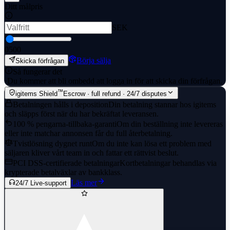
Ditt målpris
SEK
0
500
Börja sälja
Skicka förfrågan
Så fungerar det
·
Du kommer att bli ombedd att logga in för att skicka din förfrågan.
™
igitems Shield
Escrow · full refund · 24/7 disputes
Betalningen hålls i deposition
Din betalning stannar hos igitems
och släpps först när du har bekräftat leveransen.
100 % pengarna-tillbaka-garanti
Om din beställning inte levereras
eller inte matchar annonsen får du full återbetalning.
Tvistlösning dygnet runt
Om du inte kan lösa ett problem med
säljaren kliver vårt team in och fattar ett rättvist beslut.
PCI DSS-certifierade betalningar
Kortbetalningar behandlas via
krypterade betalväxlar av bankklass.
Läs mer
24/7 Live-support