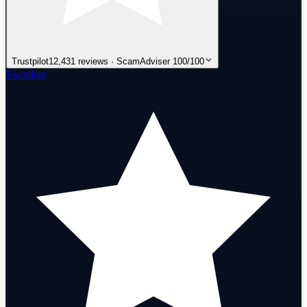
Trustpilot
12,431 reviews · ScamAdviser 100/100
Excellent