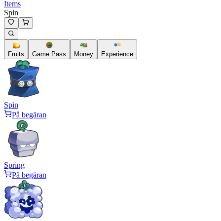
Items
Spin
Fruits
Game Pass
Money
Experience
Spin
På begäran
Spring
På begäran