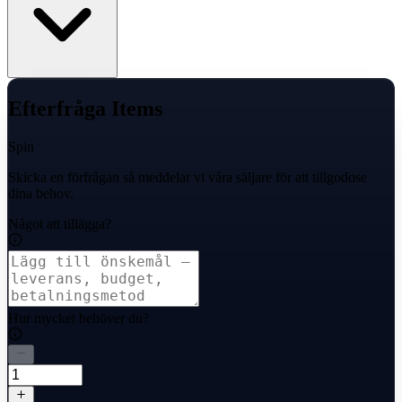
Efterfråga Items
Spin
Skicka en förfrågan så meddelar vi våra säljare för att tillgodose
dina behov.
Något att tillägga?
Hur mycket behöver du?