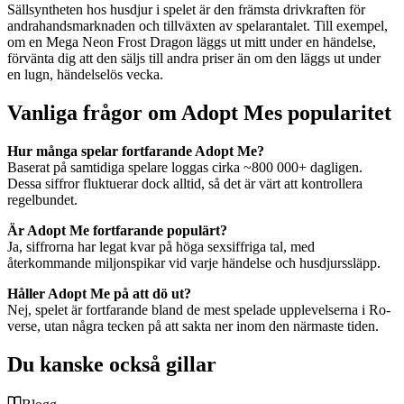
Sällsyntheten hos husdjur i spelet är den främsta drivkraften för
andrahandsmarknaden och tillväxten av spelarantalet. Till exempel,
om en Mega Neon Frost Dragon läggs ut mitt under en händelse,
förvänta dig att den säljs till andra priser än om den läggs ut under
en lugn, händelselös vecka.
Vanliga frågor om Adopt Mes popularitet
Hur många spelar fortfarande Adopt Me?
Baserat på samtidiga spelare loggas cirka ~800 000+ dagligen.
Dessa siffror fluktuerar dock alltid, så det är värt att kontrollera
regelbundet.
Är Adopt Me fortfarande populärt?
Ja, siffrorna har legat kvar på höga sexsiffriga tal, med
återkommande miljonspikar vid varje händelse och husdjurssläpp.
Håller Adopt Me på att dö ut?
Nej, spelet är fortfarande bland de mest spelade upplevelserna i Ro-
verse, utan några tecken på att sakta ner inom den närmaste tiden.
Du kanske också gillar