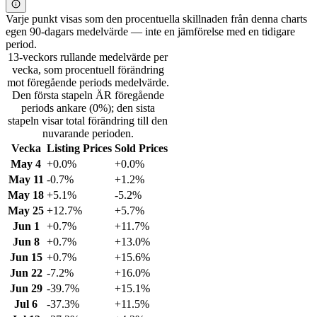
Varje punkt visas som den procentuella skillnaden från denna charts
egen 90-dagars medelvärde — inte en jämförelse med en tidigare
period.
13-veckors rullande medelvärde per
vecka, som procentuell förändring
mot föregående periods medelvärde.
Den första stapeln ÄR föregående
periods ankare (0%); den sista
stapeln visar total förändring till den
nuvarande perioden.
Vecka
Listing Prices
Sold Prices
May 4
+0.0%
+0.0%
May 11
-0.7%
+1.2%
May 18
+5.1%
-5.2%
May 25
+12.7%
+5.7%
Jun 1
+0.7%
+11.7%
Jun 8
+0.7%
+13.0%
Jun 15
+0.7%
+15.6%
Jun 22
-7.2%
+16.0%
Jun 29
-39.7%
+15.1%
Jul 6
-37.3%
+11.5%