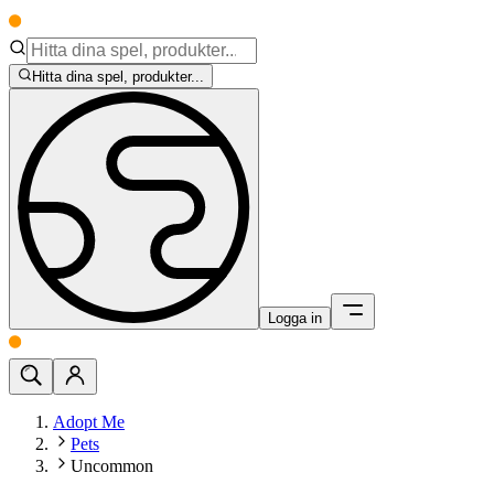
Hitta dina spel, produkter...
Logga in
Adopt Me
Pets
Uncommon