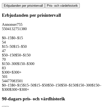
Erbjudanden per prisintervall
Pris- och värdehistorik
Erbjudanden per prisintervall
Annonser
755
550
413
275
138
0
$0–15
$0–$15
54
$15–50
$15–$50
47
$50–150
$50–$150
70
$150–300
$150–$300
83
$300+
$300+
501
54
47
70
83
501
$0–15
$0–$15
$15–50
$15–$50
$50–150
$50–$150
$150–300
$150–
$300
$300+
$300+
90-dagars pris- och värdhistorik