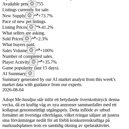
Available pets
755
Listings currently for sale.
New Supply
+73.7%
Pace of new pet listings.
Listing Prices
-41.2%
What sellers are asking.
Sold Prices
+2.3%
What buyers paid.
Sales Volume
+100%
Number of completed sales.
Player Activity
+35.7%
Game popularity (last 15 days).
AI Summary
Summary generated by our AI market analyst from this week's
market data with guidance from our experts.
2026-08-04
Adopt Me-husdjur står inför ett betydande överskottstryck denna
vecka, då en kraftig våg av nya annonser sammanfaller med ett
kollapsat genomsnittligt utgångspris. Detta inflöde av utbud
fortsätter att överstiga efterfrågan, vilket tvingar säljare att justera
sina förväntningar nedåt för att förbli konkurrenskraftiga på
marknadsplatsen trots en samtidig ökning av spelaraktivitet.