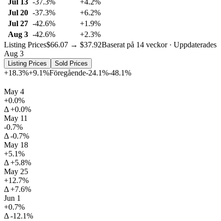
Jul 13
-37.3%
+4.2%
Jul 20
-37.3%
+6.2%
Jul 27
-42.6%
+1.9%
Aug 3
-42.6%
+2.3%
Listing Prices
$66.07 → $37.92
Baserat på 14 veckor · Uppdaterades
Aug 3
Listing Prices
Sold Prices
+18.3%
+9.1%
Föregående
-24.1%
-48.1%
May 4
+0.0%
Δ +0.0%
May 11
-0.7%
Δ -0.7%
May 18
+5.1%
Δ +5.8%
May 25
+12.7%
Δ +7.6%
Jun 1
+0.7%
Δ -12.1%