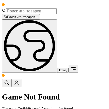
Поиск игр, товаров...
Вход
Game Not Found
The game "wildrift-coach" could not be found.