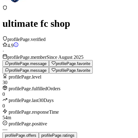
ultimate fc shop
profilePage.verified
4.9
·
profilePage.memberSince August 2025
profilePage.message
profilePage.favorite
profilePage.message
profilePage.favorite
profilePage.level
30
profilePage.fulfilledOrders
0
profilePage.last30Days
0
profilePage.responseTime
54m
profilePage.positive
—
profilePage.offers
profilePage.ratings