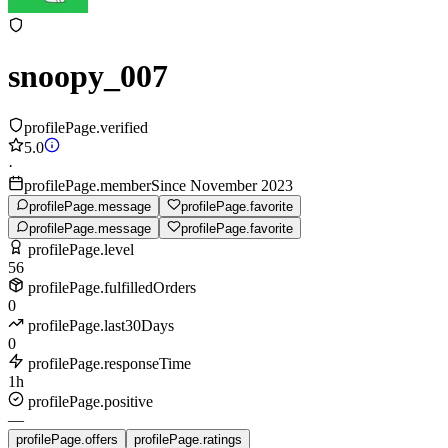
snoopy_007
profilePage.verified
5.0
·
profilePage.memberSince November 2023
profilePage.message
profilePage.favorite
profilePage.message
profilePage.favorite
profilePage.level
56
profilePage.fulfilledOrders
0
profilePage.last30Days
0
profilePage.responseTime
1h
profilePage.positive
—
profilePage.offers
profilePage.ratings