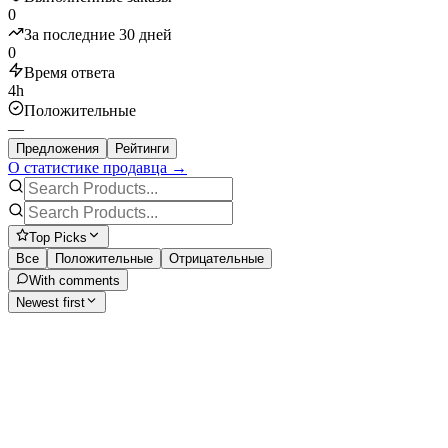
0
За последние 30 дней
0
Время ответа
4h
Положительные
—
Предложения
Рейтинги
О статистике продавца →
Top Picks
Все
Положительные
Отрицательные
With comments
Newest first