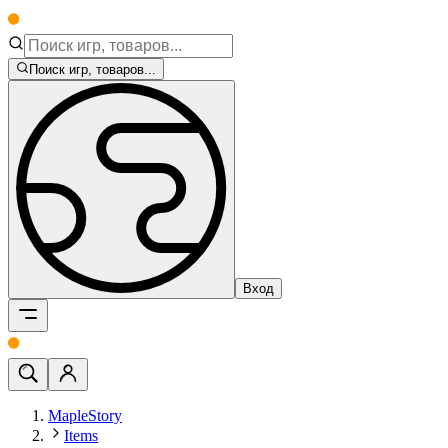
Поиск игр, товаров...
Вход
MapleStory
Items