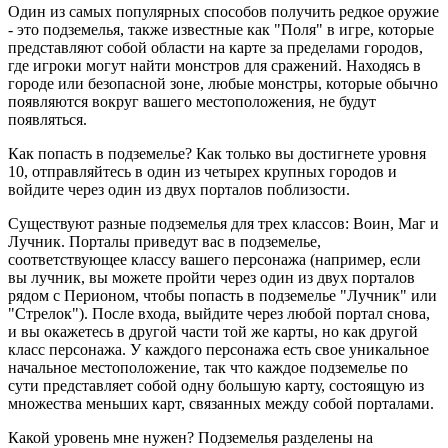
Один из самых популярных способов получить редкое оружие
- это подземелья, также известные как "Поля" в игре, которые
представляют собой области на карте за пределами городов,
где игроки могут найти монстров для сражений. Находясь в
городе или безопасной зоне, любые монстры, которые обычно
появляются вокруг вашего местоположения, не будут
появляться.
Как попасть в подземелье? Как только вы достигнете уровня
10, отправляйтесь в один из четырех крупных городов и
войдите через один из двух порталов поблизости.
Существуют разные подземелья для трех классов: Воин, Маг и
Лучник. Порталы приведут вас в подземелье,
соответствующее классу вашего персонажа (например, если
вы лучник, вы можете пройти через один из двух порталов
рядом с Перионом, чтобы попасть в подземелье "Лучник" или
"Стрелок"). После входа, выйдите через любой портал снова,
и вы окажетесь в другой части той же карты, но как другой
класс персонажа. У каждого персонажа есть свое уникальное
начальное местоположение, так что каждое подземелье по
сути представляет собой одну большую карту, состоящую из
множества меньших карт, связанных между собой порталами.
Какой уровень мне нужен? Подземелья разделены на