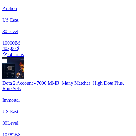
Archon
US East
30
Level
10000
BS
403,00 $
24 hours
Dota 2 Account - 7000 MMR, Many Matches, High Dota Plus,
Rare Sets
Immortal
US East
30
Level
10785
BS