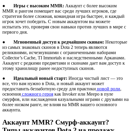
●
Игры с высоким MMR:
Аккаунт с более высоким
MMR и рангом помещает вас среди лучших игроков, где
стратегия более сложная, командная игра быстрее, и каждый
игрок хочет победить. С новым аккаунтом вы можете
испытать это, проверяя свои навыки против лучших в мире с
первого дня.
●
Мгновенный доступ к редчайшим скинам:
Некоторые
из самых знаковых скинов в Dota 2 теперь являются
реликвиями, исчезнувшими с ограниченными наборами
Collector’s Cache, TI Immortals и наследственными Арканами.
Аккаунт с редкими предметами и скинами дает вам доступ к
этому хранилищу ранее недоступных скинов.
●
Идеальный новый старт:
Иногда чистый лист — это
все, что вам нужно в Dota, и новый аккаунт может
предоставить беззаботную среду для практики
новой роли
,
освоения
сложного героя
как Invoker или Meepo в пуле
смурфов, или наслаждения казуальными играми с друзьями на
более низком ранге, не влияя на MMR вашего основного
аккаунта.
Аккаунт MMR? Смурф-аккаунт?
Типы аккаунтов Dota 2 на продажу