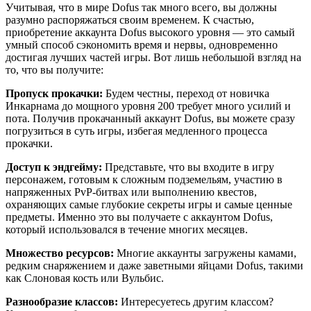
Учитывая, что в мире Dofus так много всего, вы должны
разумно распоряжаться своим временем. К счастью,
приобретение аккаунта Dofus высокого уровня — это самый
умный способ сэкономить время и нервы, одновременно
достигая лучших частей игры. Вот лишь небольшой взгляд на
то, что вы получите:
Пропуск прокачки:
Будем честны, переход от новичка
Инкарнама до мощного уровня 200 требует много усилий и
пота. Получив прокачанный аккаунт Dofus, вы можете сразу
погрузиться в суть игры, избегая медленного процесса
прокачки.
Доступ к эндгейму:
Представьте, что вы входите в игру
персонажем, готовым к сложным подземельям, участию в
напряженных PvP-битвах или выполнению квестов,
охраняющих самые глубокие секреты игры и самые ценные
предметы. Именно это вы получаете с аккаунтом Dofus,
который использовался в течение многих месяцев.
Множество ресурсов:
Многие аккаунты загружены камами,
редким снаряжением и даже заветными яйцами Dofus, такими
как Слоновая кость или Вульбис.
Разнообразие классов:
Интересуетесь другим классом?