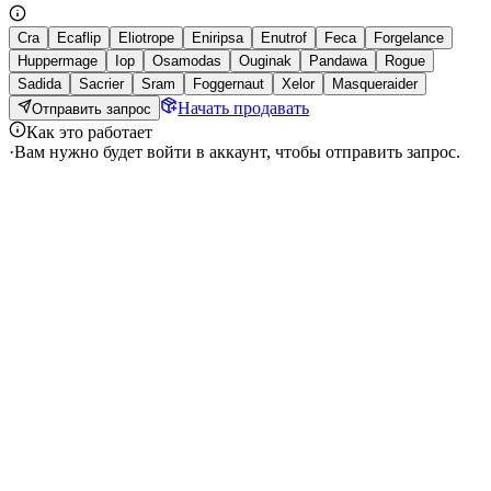
Cra
Ecaflip
Eliotrope
Eniripsa
Enutrof
Feca
Forgelance
Huppermage
Iop
Osamodas
Ouginak
Pandawa
Rogue
Sadida
Sacrier
Sram
Foggernaut
Xelor
Masqueraider
Начать продавать
Отправить запрос
Как это работает
·
Вам нужно будет войти в аккаунт, чтобы отправить запрос.