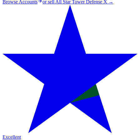
Browse Accounts
or sell
All Star Tower Defense X
→
Excellent