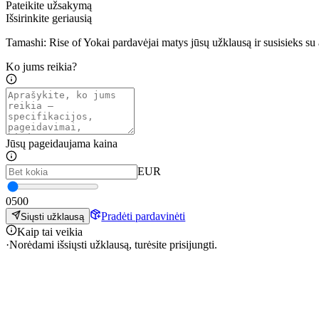
Pateikite užsakymą
Išsirinkite geriausią
Tamashi: Rise of Yokai pardavėjai matys jūsų užklausą ir susisieks s
Ko jums reikia?
Jūsų pageidaujama kaina
EUR
0
500
Pradėti pardavinėti
Siųsti užklausą
Kaip tai veikia
·
Norėdami išsiųsti užklausą, turėsite prisijungti.