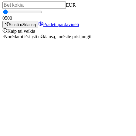
EUR
0
500
Pradėti pardavinėti
Siųsti užklausą
Kaip tai veikia
·
Norėdami išsiųsti užklausą, turėsite prisijungti.