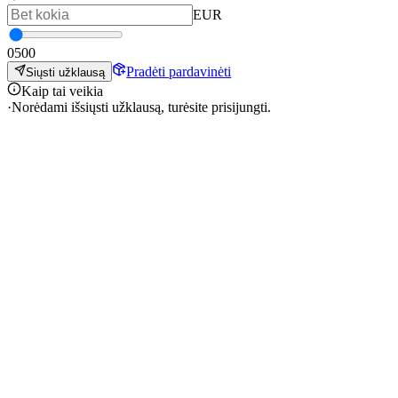
EUR
0
500
Pradėti pardavinėti
Siųsti užklausą
Kaip tai veikia
·
Norėdami išsiųsti užklausą, turėsite prisijungti.