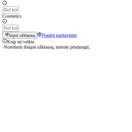
Cosmetics
Pradėti pardavinėti
Siųsti užklausą
Kaip tai veikia
·
Norėdami išsiųsti užklausą, turėsite prisijungti.