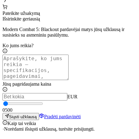
Pateikite užsakymą
Išsirinkite geriausią
Modern Combat 5: Blackout pardavėjai matys jūsų užklausą ir
susisieks su asmeniniu pasiūlymu.
Ko jums reikia?
Jūsų pageidaujama kaina
EUR
0
500
Pradėti pardavinėti
Siųsti užklausą
Kaip tai veikia
·
Norėdami išsiųsti užklausą, turėsite prisijungti.