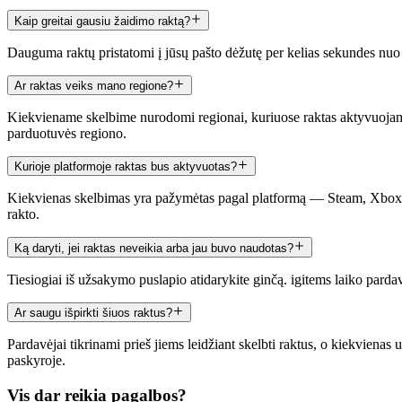
Kaip greitai gausiu žaidimo raktą?
Dauguma raktų pristatomi į jūsų pašto dėžutę per kelias sekundes nu
Ar raktas veiks mano regione?
Kiekviename skelbime nurodomi regionai, kuriuose raktas aktyvuojamas — 
parduotuvės regiono.
Kurioje platformoje raktas bus aktyvuotas?
Kiekvienas skelbimas yra pažymėtas pagal platformą — Steam, Xbox, P
rakto.
Ką daryti, jei raktas neveikia arba jau buvo naudotas?
Tiesiogiai iš užsakymo puslapio atidarykite ginčą. igitems laiko pardavė
Ar saugu išpirkti šiuos raktus?
Pardavėjai tikrinami prieš jiems leidžiant skelbti raktus, o kiekvien
paskyroje.
Vis dar reikia pagalbos?