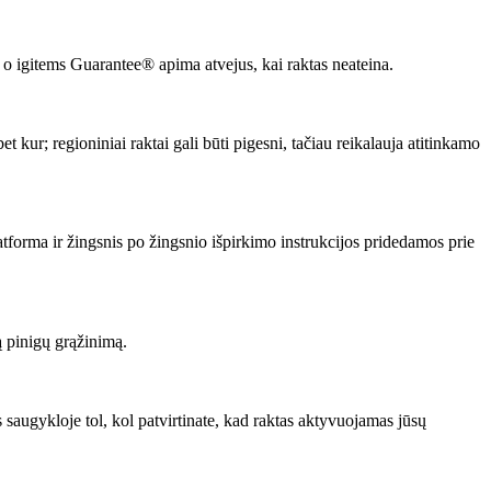
o igitems Guarantee® apima atvejus, kai raktas neateina.
kur; regioniniai raktai gali būti pigesni, tačiau reikalauja atitinkamo
orma ir žingsnis po žingsnio išpirkimo instrukcijos pridedamos prie
są pinigų grąžinimą.
saugykloje tol, kol patvirtinate, kad raktas aktyvuojamas jūsų