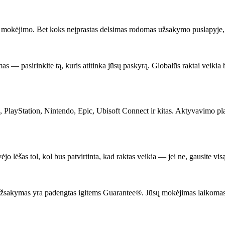
o mokėjimo. Bet koks neįprastas delsimas rodomas užsakymo puslapyje, 
pasirinkite tą, kuris atitinka jūsų paskyrą. Globalūs raktai veikia bet 
layStation, Nintendo, Epic, Ubisoft Connect ir kitas. Aktyvavimo platf
jo lėšas tol, kol bus patvirtinta, kad raktas veikia — jei ne, gausite vi
as užsakymas yra padengtas igitems Guarantee®. Jūsų mokėjimas laikomas 