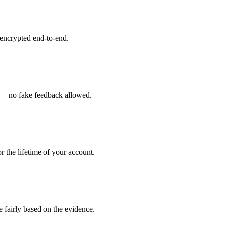
 encrypted end-to-end.
rs — no fake feedback allowed.
 the lifetime of your account.
e fairly based on the evidence.