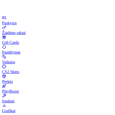
Paskyros
Žaidimų raktai
Gift Cards
Papildymai
Valiutos
CS2 Skins
Prekės
PlayBoost
Įrankiai
Grafikai