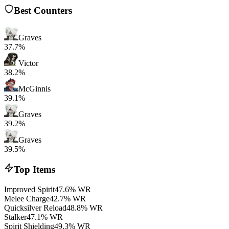
Best Counters
Graves
37.7%
Victor
38.2%
McGinnis
39.1%
Graves
39.2%
Graves
39.5%
Top Items
Improved Spirit
47.6% WR
Melee Charge
42.7% WR
Quicksilver Reload
48.8% WR
Stalker
47.1% WR
Spirit Shielding
49.3% WR