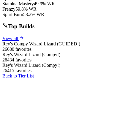
Stamina Mastery
49.9% WR
Frenzy
59.8% WR
Spirit Burn
53.2% WR
Top Builds
View all
Rey's Compy Wizard Lizard (GUIDED!)
26680 favorites
Rey's Wizard Lizard (Compy!)
26434 favorites
Rey's Wizard Lizard (Compy!)
26415 favorites
Back to Tier List