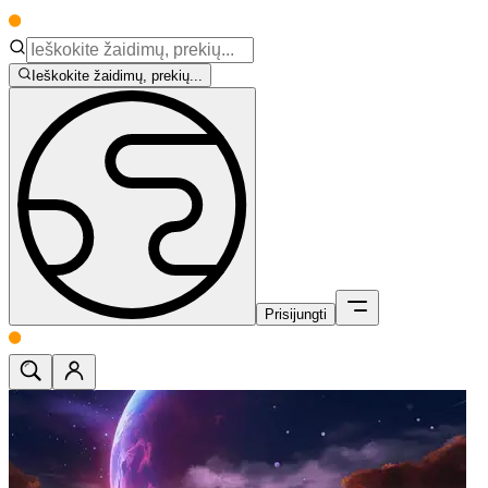
Ieškokite žaidimų, prekių...
Prisijungti