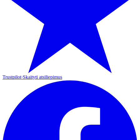
Trustpilot
·
Skaityti atsiliepimus