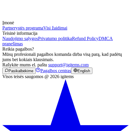
Įmonė
Partnerystės programa
Visi žaidimai
Teisinė informacija
Naudojimo sąlygos
Privatumo politika
Refund Policy
DMCA
pranešimas
Reikia pagalbos?
Mūsų profesionali pagalbos komanda dirba visą parą, kad padėtų
jums bet kokiais klausimais.
Rašykite mums el. paštu
support@igitems.com
Pagalbos centras
Pasikalbėkime
English
Visos teisės saugomos @ 2026 igitems