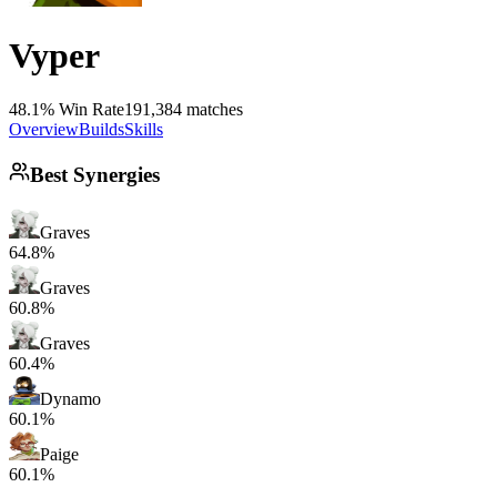
Vyper
48.1% Win Rate
191,384 matches
Overview
Builds
Skills
Best Synergies
Graves
64.8%
Graves
60.8%
Graves
60.4%
Dynamo
60.1%
Paige
60.1%