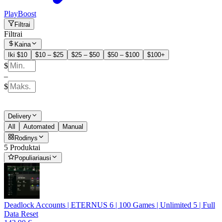
PlayBoost
Filtrai
Filtrai
Kaina
Iki $10
$10 – $25
$25 – $50
$50 – $100
$100+
$
–
$
Delivery
All
Automated
Manual
Rodinys
5 Produktai
Populiariausi
Deadlock Accounts | ETERNUS 6 | 100 Games | Unlimited 5 | Full
Data Reset