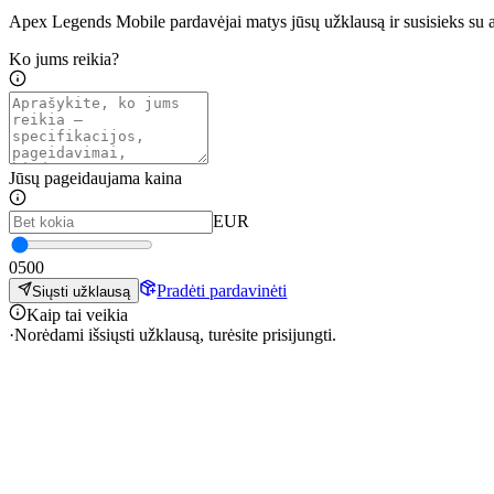
Apex Legends Mobile pardavėjai matys jūsų užklausą ir susisieks su
Ko jums reikia?
Jūsų pageidaujama kaina
EUR
0
500
Pradėti pardavinėti
Siųsti užklausą
Kaip tai veikia
·
Norėdami išsiųsti užklausą, turėsite prisijungti.