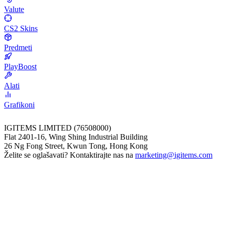
Valute
CS2 Skins
Predmeti
PlayBoost
Alati
Grafikoni
IGITEMS LIMITED (76508000)
Flat 2401-16, Wing Shing Industrial Building
26 Ng Fong Street, Kwun Tong, Hong Kong
Želite se oglašavati? Kontaktirajte nas na
marketing@igitems.com