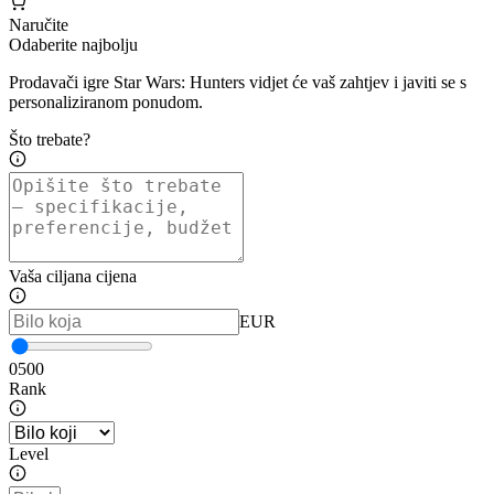
Naručite
Odaberite najbolju
Prodavači igre Star Wars: Hunters vidjet će vaš zahtjev i javiti se s
personaliziranom ponudom.
Što trebate?
Vaša ciljana cijena
EUR
0
500
Rank
Level