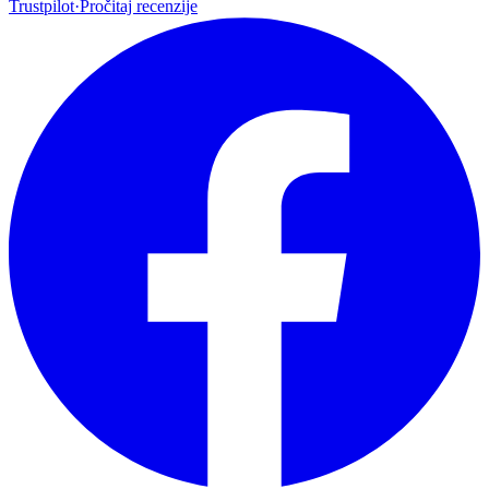
Trustpilot
·
Pročitaj recenzije