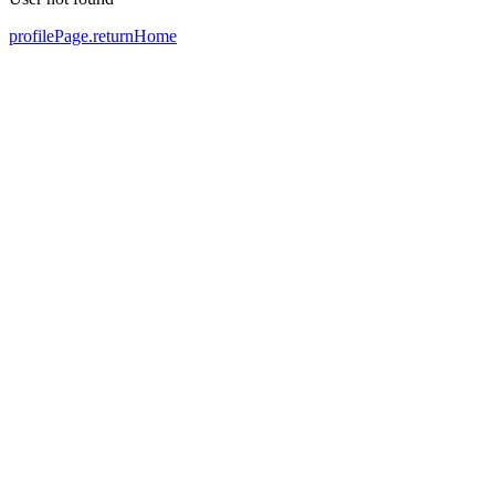
profilePage.returnHome