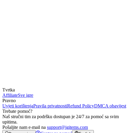
Tvrtka
Affiliate
Sve igre
Pravno
Uvjeti korištenja
Pravila privatnosti
Refund Policy
DMCA obavijest
Trebate pomoć?
Naš stručni tim za podršku dostupan je 24/7 za pomoć sa svim
upitima.
Pošaljite nam e-mail na
support@igitems.com