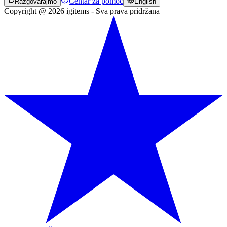
Centar za pomoć
Razgovarajmo
English
Copyright @ 2026 igitems - Sva prava pridržana