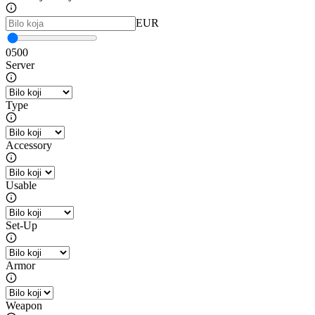
EUR
0
500
Server
Type
Accessory
Usable
Set-Up
Armor
Weapon