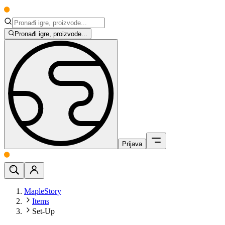
Pronađi igre, proizvode...
Prijava
MapleStory
Items
Set-Up