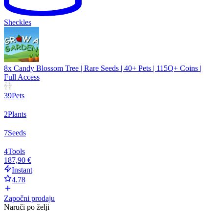
Sheckles
8x Candy Blossom Tree | Rare Seeds | 40+ Pets | 115Q+ Coins |
Full Access
39
Pets
2
Plants
7
Seeds
4
Tools
187,90 €
Instant
4.78
Započni prodaju
Naruči po želji