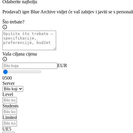
Odaberite najbolju
Prodavači igre Blue Archive vidjet će vaš zahtjev i javiti se s perso
Što trebate?
Vaša ciljana cijena
EUR
0
500
Server
Level
Students
Limited
UE5