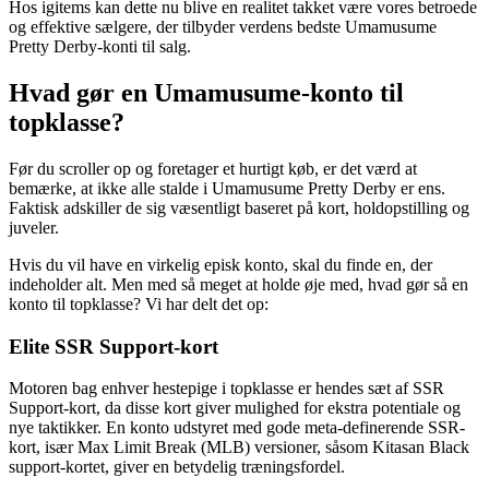
Hos igitems kan dette nu blive en realitet takket være vores betroede
og effektive sælgere, der tilbyder verdens bedste Umamusume
Pretty Derby-konti til salg.
Hvad gør en Umamusume-konto til
topklasse?
Før du scroller op og foretager et hurtigt køb, er det værd at
bemærke, at ikke alle stalde i Umamusume Pretty Derby er ens.
Faktisk adskiller de sig væsentligt baseret på kort, holdopstilling og
juveler.
Hvis du vil have en virkelig episk konto, skal du finde en, der
indeholder alt. Men med så meget at holde øje med, hvad gør så en
konto til topklasse? Vi har delt det op:
Elite SSR Support-kort
Motoren bag enhver hestepige i topklasse er hendes sæt af SSR
Support-kort, da disse kort giver mulighed for ekstra potentiale og
nye taktikker. En konto udstyret med gode meta-definerende SSR-
kort, især Max Limit Break (MLB) versioner, såsom Kitasan Black
support-kortet, giver en betydelig træningsfordel.