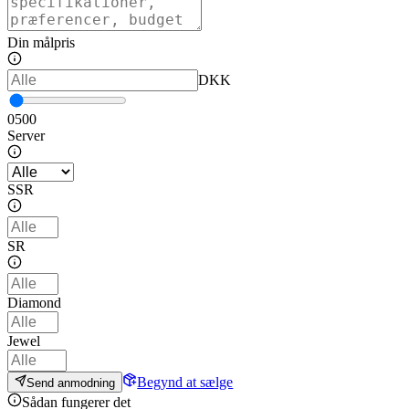
Din målpris
DKK
0
500
Server
SSR
SR
Diamond
Jewel
Begynd at sælge
Send anmodning
Sådan fungerer det