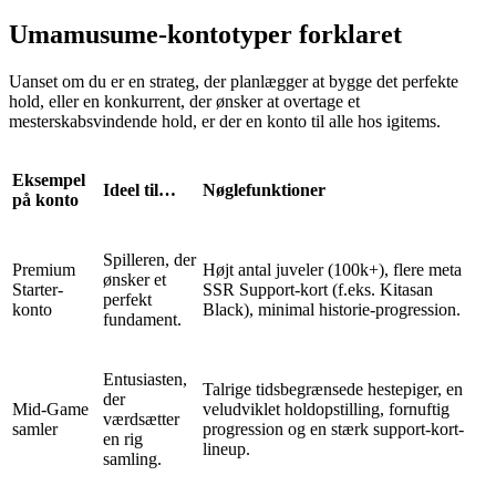
Umamusume-kontotyper forklaret
Uanset om du er en strateg, der planlægger at bygge det perfekte
hold, eller en konkurrent, der ønsker at overtage et
mesterskabsvindende hold, er der en konto til alle hos igitems.
Eksempel
Ideel til…
Nøglefunktioner
på konto
Spilleren, der
Premium
Højt antal juveler (100k+), flere meta
ønsker et
Starter-
SSR Support-kort (f.eks. Kitasan
perfekt
konto
Black), minimal historie-progression.
fundament.
Entusiasten,
Talrige tidsbegrænsede hestepiger, en
der
Mid-Game
veludviklet holdopstilling, fornuftig
værdsætter
samler
progression og en stærk support-kort-
en rig
lineup.
samling.