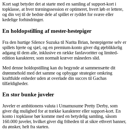
Kort sagt betyder det at starte med en samling af support-kort i
topklasse, at hver træningssession er optimeret, hvert løb er lettere,
og din vej til de bedste dele af spillet er ryddet for svære eller
kedelige forhindringer.
En holdopstilling af mester-hestepiger
Fra den hurtige Silence Suzuka til Narita Brian, hestepigerne selv er
spillets hjerte og sjæl, og en premium-konto giver dig øjeblikkelig
adgang til dem alle, inklusive en række fanfavoritter og limited-
edition karakterer, som normalt kræver måneders slid.
Med denne holdopstilling kan du begynde at sammensætte dit
drømmehold med det samme og opbygge strategier omkring
kraftfulde enheder uden at overlade din succes til Gachas
tilfældigheder.
En stor bunke juveler
Juveler er ambitionens valuta i Umamusume Pretty Derby, som
giver dig mulighed for at trække karakterer eller support-kort. En
konto i topklasse bør komme med en betydelig samling, såsom
160.000 juveler, hvilket giver dig friheden til at sikre ethvert banner,
du ønsker, helt fra starten.