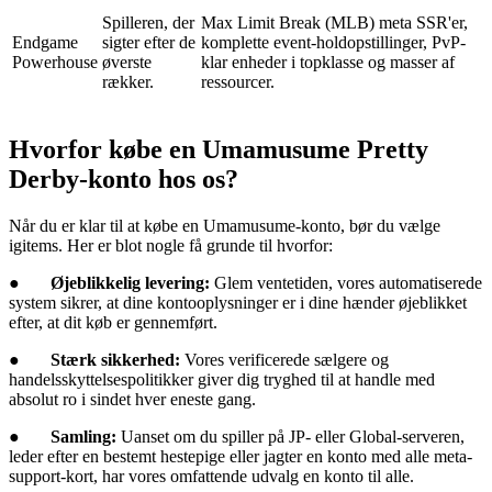
Spilleren, der
Max Limit Break (MLB) meta SSR'er,
Endgame
sigter efter de
komplette event-holdopstillinger, PvP-
Powerhouse
øverste
klar enheder i topklasse og masser af
rækker.
ressourcer.
Hvorfor købe en Umamusume Pretty
Derby-konto hos os?
Når du er klar til at købe en Umamusume-konto, bør du vælge
igitems. Her er blot nogle få grunde til hvorfor:
●
Øjeblikkelig levering:
Glem ventetiden, vores automatiserede
system sikrer, at dine kontooplysninger er i dine hænder øjeblikket
efter, at dit køb er gennemført.
●
Stærk sikkerhed:
Vores verificerede sælgere og
handelsskyttelsespolitikker giver dig tryghed til at handle med
absolut ro i sindet hver eneste gang.
●
Samling:
Uanset om du spiller på JP- eller Global-serveren,
leder efter en bestemt hestepige eller jagter en konto med alle meta-
support-kort, har vores omfattende udvalg en konto til alle.