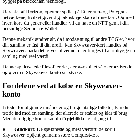
bygget på blockchain-teknologi.
Udviklet af Horizon, opererer spillet på Ethereum- og Polygon-
netværkene, hvilket giver dig faktisk ejerskab af dine kort. Og med
hvert kort, du tjener eller handler, vil du have en NFT gemt i din
personlige Sequence Wallet.
Denne mekanik ændrer alt, da i modsætning til andre TCG'er, hvor
din samling er låst til din profil, kan Skyweaver-kort handles på
Skyweaver-markedet, gives til venner eller bruges til at opbygge en
samling med reel værdi.
Denne spiller-ejede filosofi er det, der gør spillet så overbevisende
og giver en Skyweaver-konto sin styrke.
Fordelene ved at købe en Skyweaver-
konto
I stedet for at grinde i måneder og bruge utallige billetter, kan du
træde ind med en samling, der allerede er stablet og klar til brug.
Med den rigtige konto kan du få øjeblikkelig adgang til:
●
Guldkort:
De sjældneste og mest værdifulde kort i
Skyweaver, optjent gennem svære Conquest-løb.