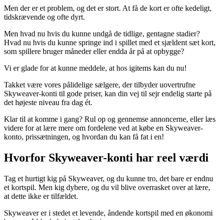
Men der er et problem, og det er stort. At få de kort er ofte kedeligt,
tidskrævende og ofte dyrt.
Men hvad nu hvis du kunne undgå de tidlige, gentagne stadier?
Hvad nu hvis du kunne springe ind i spillet med et sjældent sæt kort,
som spillere bruger måneder eller endda år på at opbygge?
Vi er glade for at kunne meddele, at hos igitems kan du nu!
Takket være vores pålidelige sælgere, der tilbyder uovertrufne
Skyweaver-konti til gode priser, kan din vej til sejr endelig starte på
det højeste niveau fra dag ét.
Klar til at komme i gang? Rul op og gennemse annoncerne, eller læs
videre for at lære mere om fordelene ved at købe en Skyweaver-
konto, prissætningen, og hvordan du kan få fat i en!
Hvorfor Skyweaver-konti har reel værdi
Tag et hurtigt kig på Skyweaver, og du kunne tro, det bare er endnu
et kortspil. Men kig dybere, og du vil blive overrasket over at lære,
at dette ikke er tilfældet.
Skyweaver er i stedet et levende, åndende kortspil med en økonomi