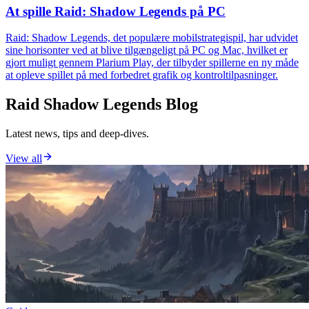
At spille Raid: Shadow Legends på PC
Raid: Shadow Legends, det populære mobilstrategispil, har udvidet
sine horisonter ved at blive tilgængeligt på PC og Mac, hvilket er
gjort muligt gennem Plarium Play, der tilbyder spillerne en ny måde
at opleve spillet på med forbedret grafik og kontroltilpasninger.
Raid Shadow Legends Blog
Latest news, tips and deep-dives.
View all