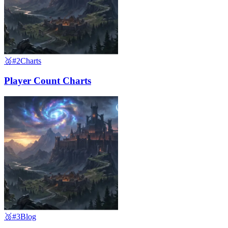
🥈
#2
Charts
Player Count Charts
🥉
#3
Blog