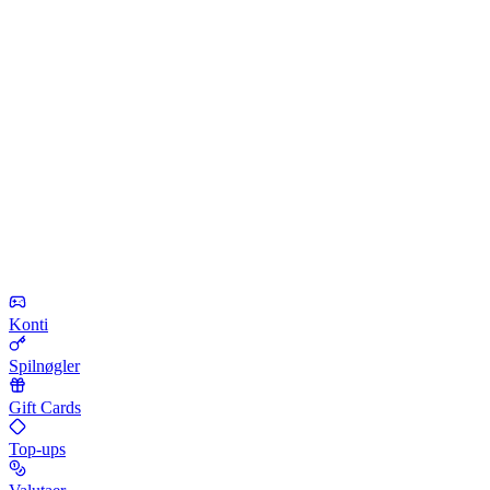
Konti
Spilnøgler
Gift Cards
Top-ups