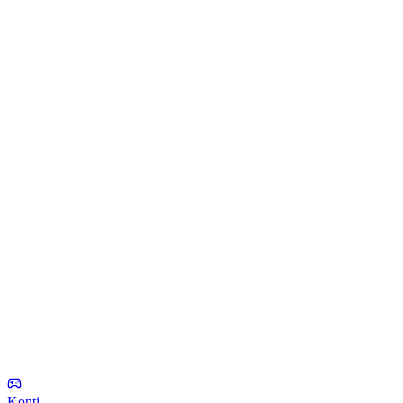
Konti