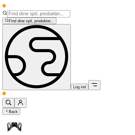
Find dine spil, produkter...
Log ind
Back