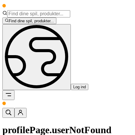
Find dine spil, produkter...
Log ind
profilePage.userNotFound