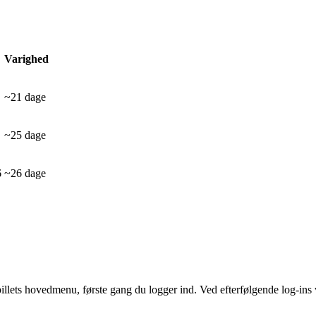
Varighed
~21 dage
~25 dage
6
~26 dage
pillets hovedmenu, første gang du logger ind. Ved efterfølgende log-ins v