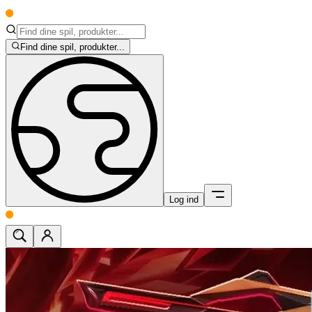
Find dine spil, produkter...
Log ind