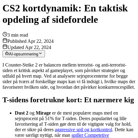
CS2 kortdynamik: En taktisk
opdeling af sidefordele
3
min read
Published Apr 22, 2024
Updated Apr 22, 2024
AI-opsummering
I Counter-Strike 2 er balancen mellem terrorist- og anti-terrorist-
siden et kritisk aspekt af gameplayet, som påvirker strategier og
udfald på hvert map. Ved at analysere sejrsprocenterne for begge
sider på tværs af forskellige maps kan vi få indsigt i, hvilke maps der
favoriserer hvilken side, og hvordan det påvirker konkurrencespillet.
T-sidens foretrukne kort: Et nærmere kig
Dust 2
og
Mirage
er de mest populære maps med en
sejrsprocent på 51% for T-siden. Deres popularitet og lille
favorisering af T-siden gør dem til de vigtigste valg for hold,
der er sikre på deres
aggressive spil og kortkontrol
. Dette kan
være særligt nyttigt, når man
spiller Competetive