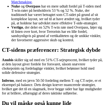
Matchmaking
.
Nuke
og
Overpass
har en mere udtalt fordel på T-siden med
T-win-rater på henholdsvis 53 % og 52 %. Nuke, der
traditionelt har været betragtet som CT-sidet på grund af sit
komplekse layout, ser ud til at have ændret sig, hvilket tyder
på, at holdene har udviklet mere effektive T-side-strategier.
Vertigo
, der deler en 52% T-win rate med Overpass, føjer sig
til listen over kort, hvor Terrorists har en lille fordel,
sandsynligvis på grund af vertikaliteten og de unikke vinkler,
der favoriserer aggressive skub og kontrol.
CT-sidens præferencer: Strategisk dybde
Anubis
skiller sig ud med en 51% CT-sejrsprocent, hvilket tyder på,
at dets layout giver fordele for forsvaret, såsom snævrere
chokepoints og fordelagtige vinkler, hvilket belønner hold med
solide defensive strategier.
Inferno
, med en jævn 50-50 fordeling mellem T- og CT-sejre, er et
eksempel på balance. Dets design kræver nuancerede strategier,
hvilket gør det til en slagmark, hvor begge sider har lige muligheder
for at brillere, afhængigt af deres taktiske udførelse.
Du vil måske også kunne lide