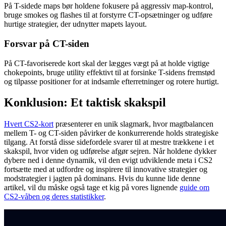
På T-sidede maps bør holdene fokusere på aggressiv map-kontrol,
bruge smokes og flashes til at forstyrre CT-opsætninger og udføre
hurtige strategier, der udnytter mapets layout.
Forsvar på CT-siden
På CT-favoriserede kort skal der lægges vægt på at holde vigtige
chokepoints, bruge utility effektivt til at forsinke T-sidens fremstød
og tilpasse positioner for at indsamle efterretninger og rotere hurtigt.
Konklusion: Et taktisk skakspil
Hvert CS2-kort
præsenterer en unik slagmark, hvor magtbalancen
mellem T- og CT-siden påvirker de konkurrerende holds strategiske
tilgang. At forstå disse sidefordele svarer til at mestre trækkene i et
skakspil, hvor viden og udførelse afgør sejren. Når holdene dykker
dybere ned i denne dynamik, vil den evigt udviklende meta i CS2
fortsætte med at udfordre og inspirere til innovative strategier og
modstrategier i jagten på dominans. Hvis du kunne lide denne
artikel, vil du måske også tage et kig på vores lignende
guide om
CS2-våben og deres statistikker
.