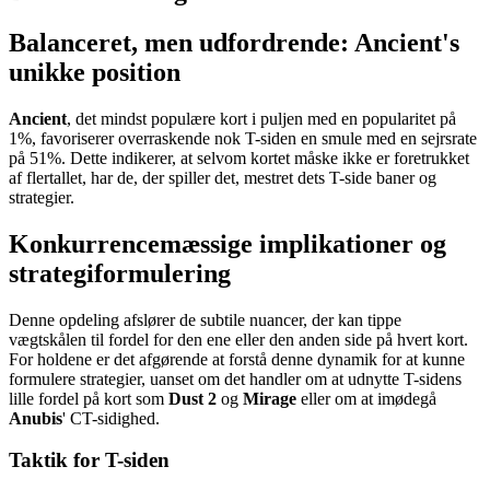
Balanceret, men udfordrende: Ancient's
unikke position
Ancient
, det mindst populære kort i puljen med en popularitet på
1%, favoriserer overraskende nok T-siden en smule med en sejrsrate
på 51%. Dette indikerer, at selvom kortet måske ikke er foretrukket
af flertallet, har de, der spiller det, mestret dets T-side baner og
strategier.
Konkurrencemæssige implikationer og
strategiformulering
Denne opdeling afslører de subtile nuancer, der kan tippe
vægtskålen til fordel for den ene eller den anden side på hvert kort.
For holdene er det afgørende at forstå denne dynamik for at kunne
formulere strategier, uanset om det handler om at udnytte T-sidens
lille fordel på kort som
Dust 2
og
Mirage
eller om at imødegå
Anubis
' CT-sidighed.
Taktik for T-siden