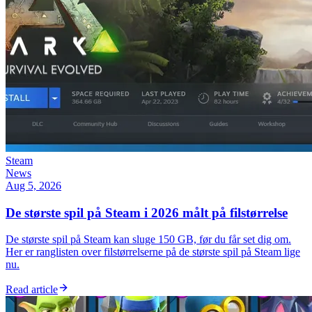
Steam
News
Aug 5, 2026
De største spil på Steam i 2026 målt på filstørrelse
De største spil på Steam kan sluge 150 GB, før du får set dig om.
Her er ranglisten over filstørrelserne på de største spil på Steam lige
nu.
Read article