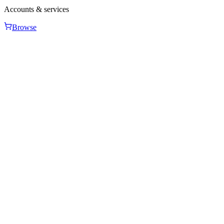
Accounts & services
Browse