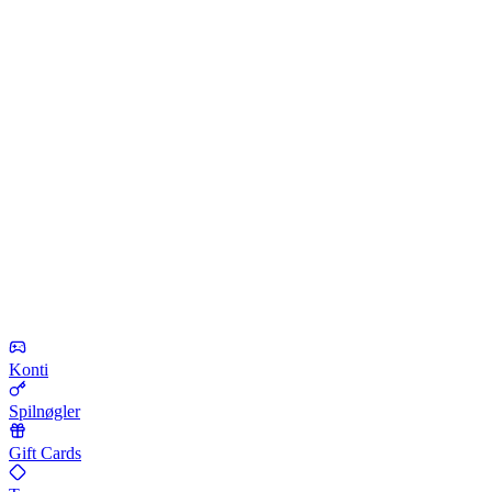
Konti
Spilnøgler
Gift Cards