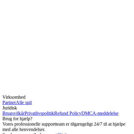
Virksomhed
Partner
Alle spil
Juridisk
Brugsvilkår
Privatlivspolitik
Refund Policy
DMCA-meddelelse
Brug for hjælp?
Vores professionelle supportteam er tilgængeligt 24/7 til at hjælpe
med alle henvendelser.