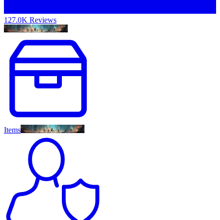
127.0K Reviews
Items