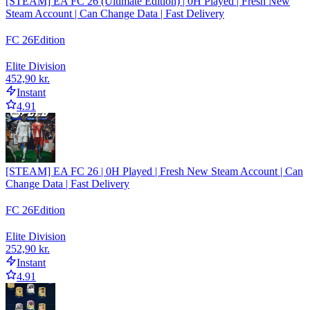
[STEAM] EA FC 26 (Ultimate Edition) | 0H Played | Fresh New
Steam Account | Can Change Data | Fast Delivery
FC 26
Edition
Elite Division
452,90 kr.
Instant
4.91
[STEAM] EA FC 26 | 0H Played | Fresh New Steam Account | Can
Change Data | Fast Delivery
FC 26
Edition
Elite Division
252,90 kr.
Instant
4.91