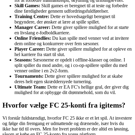
for at forbedre målmandsspil, skydning og driblingsevner.
Skill Games:
Skill games er beregnet til at teste og forbedre
dine færdigheder gennem udfordringsfuldførelser.
Training Centre:
Dette er hovedsageligt beregnet til
begyndere, der ønsker at lære at spille spillet.
Manager Career:
Dette giver spillere mulighed for at starte
en livslang e-fodboldkarriere.
Online Friendlies:
Du kan spille med venner ved at invitere
dem online og konkurrere over fem sæsoner.
Player Career:
Dette giver spillere mulighed for at opleve en
hel karriere fra start til slut.
Seasons:
Sæsonerne er opdelt i offline-klasser og online. I
split spiller du mod andre, og i co-op-spillere spiller du med
venner online i en 2v2-form.
Tournaments:
Dette giver spillere mulighed for at skabe
deres helt egen skræddersyede turnering.
Ultimate Team:
Dette er EA FC's hellige gral, der giver dig
mulighed for at opbygge dit drømmehold, som du vil.
Hvorfor vælge FC 25-konti fra igitems?
Vi forstår fuldstændigt, hvorfor FC 25 ikke er et let spil. At investere
og følge din fremgang er udmattende og drænende, især hvis du
ikke har tid til overs. Men for hvert problem er der altid en løsning,
såsom at købe en FC 25-konto fra vores platform.