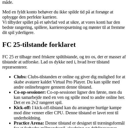
måde.
Med en fyldt konto behøver du ikke spilde tid på at forsøge at
opbygge den perfekte karriere.
Vi tilbyder spillet på et sølvfad ved at sikre, at vores konti har den
bedste rangering, spillere, karriereopsætning og mønter til at fremme
dit spil yderligere.
FC 25-tilstande forklaret
FC 25 er tilbage med friskere spiltilstande, og tro os, der er masser af
tilstande at udforske. Lad os dykke ned i, hvad hver tilstand
repræsenterer.
Clubs:
Clubs-tilstanden er online og giver dig mulighed for at
skabe avatarer kaldet Virtual Pro Player. Du kan spille med
andre onlinebrugere gennem denne tilstand.
Co-op-sessioner:
Co-op-sessioner ligner den første, men du
kan samarbejde med en ven og spille mod to andre online her.
Det er en 2v2 rangeret spil.
Kick-off:
I kick-off-tilstand kan du arrangere hurtige kampe
mod dine venner eller CPU. Denne tilstand er lavet rent til
underholdning.
Practice Arena:
Denne tilstand er designet til træningsformål