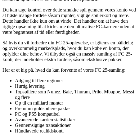
Du kan tage kontrol over dette smukke spil gennem vores konto ved
at høste mange fordele såsom mønter, vigtige spillerkort og mere.
Dette handler ikke kun om at vinde. Det handler om at have den
rigtige opsætning til at kickstarte den ultimative FC-karriere uden at
være begrænset af tid eller færdigheder.
Så hvis du vil forbedre din FC 25-oplevelse, er igitems en pålidelig
og overkommelig markedsplads, hvor du kan købe en konto, der
opfylder dine behov. Vi tilbyder også en massiv samling af FC 25-
konti, der indeholder ekstra fordele, såsom eksklusive pakker.
Her er et kig på, hvad du kan forvente af vores FC 25-samling:
Adgang til flere regioner
Hurtig levering
Topspillere som Nunez, Bale, Thuram, Prilo, Mbappe, Messi
og flere
Op til en milliard mønter
Premium guldspillere pakke
PC og PS5 kompatibel
Avancerede karrierestatistikker
Gennemsigtige transaktioner
Håndlavede realtidskonti