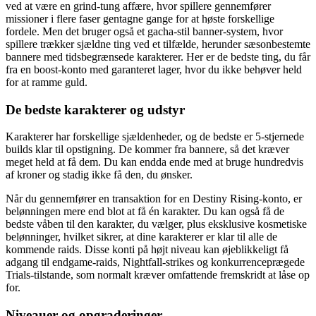
ved at være en grind-tung affære, hvor spillere gennemfører
missioner i flere faser gentagne gange for at høste forskellige
fordele. Men det bruger også et gacha-stil banner-system, hvor
spillere trækker sjældne ting ved et tilfælde, herunder sæsonbestemte
bannere med tidsbegrænsede karakterer. Her er de bedste ting, du får
fra en boost-konto med garanteret lager, hvor du ikke behøver held
for at ramme guld.
De bedste karakterer og udstyr
Karakterer har forskellige sjældenheder, og de bedste er 5-stjernede
builds klar til opstigning. De kommer fra bannere, så det kræver
meget held at få dem. Du kan endda ende med at bruge hundredvis
af kroner og stadig ikke få den, du ønsker.
Når du gennemfører en transaktion for en Destiny Rising-konto, er
belønningen mere end blot at få én karakter. Du kan også få de
bedste våben til den karakter, du vælger, plus eksklusive kosmetiske
belønninger, hvilket sikrer, at dine karakterer er klar til alle de
kommende raids. Disse konti på højt niveau kan øjeblikkeligt få
adgang til endgame-raids, Nightfall-strikes og konkurrenceprægede
Trials-tilstande, som normalt kræver omfattende fremskridt at låse op
for.
Niveauer og opgraderinger