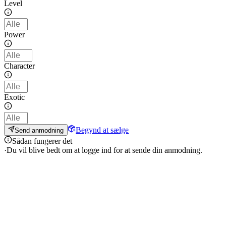
Level
Power
Character
Exotic
Begynd at sælge
Send anmodning
Sådan fungerer det
·
Du vil blive bedt om at logge ind for at sende din anmodning.