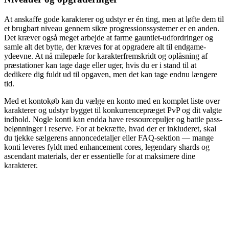
At anskaffe gode karakterer og udstyr er én ting, men at løfte dem til
et brugbart niveau gennem sikre progressionssystemer er en anden.
Det kræver også meget arbejde at farme gauntlet-udfordringer og
samle alt det bytte, der kræves for at opgradere alt til endgame-
ydeevne. At nå milepæle for karakterfremskridt og oplåsning af
præstationer kan tage dage eller uger, hvis du er i stand til at
dedikere dig fuldt ud til opgaven, men det kan tage endnu længere
tid.
Med et kontokøb kan du vælge en konto med en komplet liste over
karakterer og udstyr bygget til konkurrencepræget PvP og dit valgte
indhold. Nogle konti kan endda have ressourcepuljer og battle pass-
belønninger i reserve. For at bekræfte, hvad der er inkluderet, skal
du tjekke sælgerens annoncedetaljer eller FAQ-sektion — mange
konti leveres fyldt med enhancement cores, legendary shards og
ascendant materials, der er essentielle for at maksimere dine
karakterer.