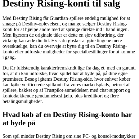
Destiny Rising-konti til salg
Med Destiny Rising får Guardian-spillere endelig mulighed for at
smage på Destiny-oplevelsen, og mange sælger Destiny Rising-
konti for at hjælpe andre med at springe direkte ind i handlingen.
Men ligesom de originale titler er dette en sjov udfordring, der
virkelig kan æde din tid. Hvis du ønsker at gøre tingene mere
overskuelige, kan du overveje at bytte dig til en Destiny Rising-
konto eller udforske muligheder for specialbestillinger for at komme
i gang.
Du får fuldstændig karakterfremskridt lige fra dag ét, med en garanti
for, at du kan udforske, hvad spillet har at byde på, på dine egne
præmisser. Besøg igitems Destiny Rising-side, hvor enhver køber
kan købe verificerede spilkonti fra vores markedsplads, betroet af
spillere, bakket op af Trustpilot-anmeldelser, med chat-support og
kontodækkende gendannelseshjælp, plus kreditkort og flere
betalingsmuligheder.
Hvad køb af en Destiny Rising-konto har
at byde på
Som spil minder Destiny Rising om sine PC- og konsol-modstykker