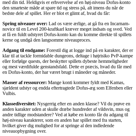
med din tid. Heldigvis er erhvervelse af en høj-niveau Dofus-konto
den smarteste måde at spare tid og stress på, alt imens du når de
bedste dele af spillet. Her er blot et glimt af, hvad du får:
Spring niveauer over:
Lad os være ærlige, at gå fra en Incarnam-
novice til en Level 200-kraftkarl kræver meget indsats og sved. Ved
at få en fuldt udstyret Dofus-konto kan du komme direkte til spillets
kerne og undgå den langsomme niveauproces.
Adgang til endgame:
Forestil dig at logge ind på en karakter, der er
klar til at tackle formidable dungeons, deltage i højrisiko PvP-kampe
eller forfølge quests, der beskytter spillets dybeste hemmeligheder
og mest værdifulde genstandsfald. Dette er præcis, hvad du får med
en Dofus-konto, der har været brugt i måneder og måneder.
Masser af ressourcer:
Mange konti kommer fyldt med Kamas,
sjældent udstyr og endda eftertragtede Dofus-æg som Elfenben eller
Vulbis.
Klassediversitet:
Nysgerrig efter en anden klasse? Vil du prøve en
anden karakter uden at skulle dræbe hundreder af vildsvin, mus og
andre tidlige modstandere? Ved at købe en konto får du adgang til
høj-niveau karakterer, som en anden har spillet med fra starten,
hvilket giver dig mulighed for at springe al den indledende
niveauopbygning over.