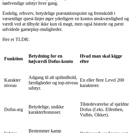
nødvendige udstyr hver gang.
Endelig, erhverv, betydelige præstationspoint og fremskridt i
væsentlige quest-linjer øger yderligere en kontos ønskværdighed og
værdi ved at tilbyde ikke kun rå magt, men også historie og pænt
udvidede gameplay-muligheder.
Her er TLDR:
Betydning for en
Hvad man skal kigge
Funktion
højværdi Dofus-konto
efter
Adgang til alt spilindhold,
Karakter
En eller flere Level 200
færdigheder og top-niveau
niveau
karakterer.
udstyr.
Tilstedeværelse af sjældne
Betydelige, unikke
Dofus-æg
Dofus (f.eks. Elfenben,
karakterbonusser.
Vulbis, Okker).
Bestemmer kamp