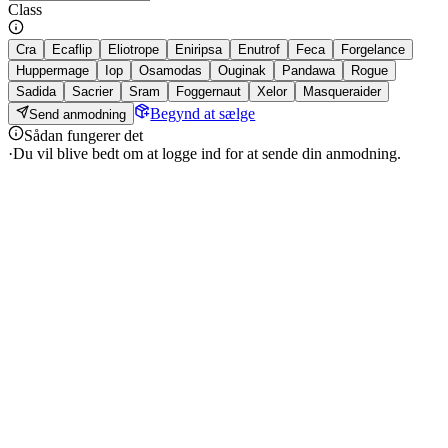
Class
Cra
Ecaflip
Eliotrope
Eniripsa
Enutrof
Feca
Forgelance
Huppermage
Iop
Osamodas
Ouginak
Pandawa
Rogue
Sadida
Sacrier
Sram
Foggernaut
Xelor
Masqueraider
Begynd at sælge
Send anmodning
Sådan fungerer det
·
Du vil blive bedt om at logge ind for at sende din anmodning.