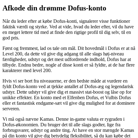
Afkode din drømme Dofus-konto
Når du leder efter at købe Dofus-konti, signalerer visse funktioner
faktisk værdi og styrke. Ved at vide, hvad du leder efter, vil du have
en meget lettere tid med at finde den rigtige profil til dig selv, til en
god pris.
Først og fremmest, lad os tale om mål. Dit hovedmål i Dofus er at nå
Level 200, da dette vil give dig adgang til alle slags høj-niveau
færdigheder, udstyr og det mest udfordrende indhold, Dofus har at
tilbyde. Endnu bedre, nogle af disse konti er så fyldte, at de har flere
karakterer med level 200.
Hvis vi ser bort fra niveauerne, er den bedste måde at vurdere en
fyldt Dofus-konto ved at tjekke antallet af Dofus-æg og legendarisk
udstyr. Dette udstyr vil give dig et massivt stat-boost og låse op for
unikke effekter. En konto med et Elfenben Dofus, et Vulbis Dofus
eller et fantastisk endgame-sæt vil give dig mulighed for at dominere
serveren.
Vi må også nævne Kamas. Denne in-game valuta er rygraden i
Dofus-økonomien. Du bruger det til alle slags godter, lige fra
forbrugsvarer, udstyr og andre ting. At have en stor mængde Kamas
på din konto vil give dig betydelig fleksibilitet, så du kan købe det